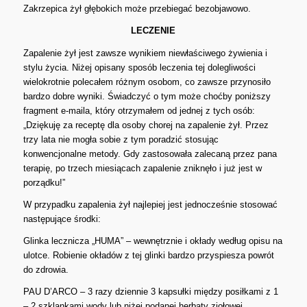
Zakrzepica żył głębokich może przebiegać bezobjawowo.
LECZENIE
Zapalenie żył jest zawsze wynikiem niewłaściwego żywienia i
stylu życia. Niżej opisany sposób leczenia tej dolegliwości
wielokrotnie polecałem różnym osobom, co zawsze przynosiło
bardzo dobre wyniki. Świadczyć o tym może choćby poniższy
fragment e-maila, który otrzymałem od jednej z tych osób:
„Dziękuję za receptę dla osoby chorej na zapalenie żył. Przez
trzy lata nie mogła sobie z tym poradzić stosując
konwencjonalne metody. Gdy zastosowała zalecaną przez pana
terapię, po trzech miesiącach zapalenie zniknęło i już jest w
porządku!”
W przypadku zapalenia żył najlepiej jest jednocześnie stosować
następujące środki:
Glinka lecznicza „HUMA” – wewnętrznie i okłady według opisu na
ulotce. Robienie okładów z tej glinki bardzo przyspiesza powrót
do zdrowia.
PAU D’ARCO – 3 razy dziennie 3 kapsułki między posiłkami z 1
– 2 szklankami wody lub niżej podanej herbaty ziołowej.