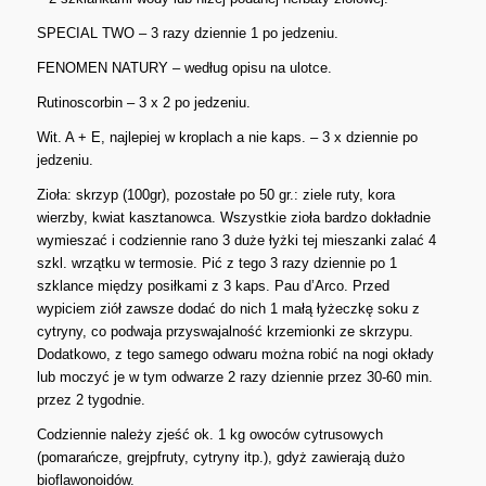
SPECIAL TWO – 3 razy dziennie 1 po jedzeniu.
FENOMEN NATURY – według opisu na ulotce.
Rutinoscorbin – 3 x 2 po jedzeniu.
Wit. A + E, najlepiej w kroplach a nie kaps. – 3 x dziennie po
jedzeniu.
Zioła: skrzyp (100gr), pozostałe po 50 gr.: ziele ruty, kora
wierzby, kwiat kasztanowca. Wszystkie zioła bardzo dokładnie
wymieszać i codziennie rano 3 duże łyżki tej mieszanki zalać 4
szkl. wrzątku w termosie. Pić z tego 3 razy dziennie po 1
szklance między posiłkami z 3 kaps. Pau d’Arco. Przed
wypiciem ziół zawsze dodać do nich 1 małą łyżeczkę soku z
cytryny, co podwaja przyswajalność krzemionki ze skrzypu.
Dodatkowo, z tego samego odwaru można robić na nogi okłady
lub moczyć je w tym odwarze 2 razy dziennie przez 30-60 min.
przez 2 tygodnie.
Codziennie należy zjeść ok. 1 kg owoców cytrusowych
(pomarańcze, grejpfruty, cytryny itp.), gdyż zawierają dużo
bioflawonoidów.