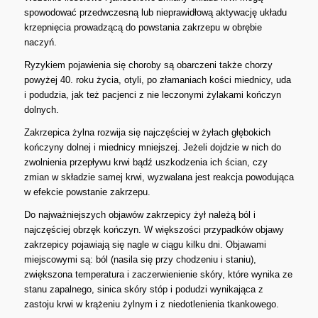
spowodować przedwczesną lub nieprawidłową aktywację układu
krzepnięcia prowadzącą do powstania zakrzepu w obrębie
naczyń.
Ryzykiem pojawienia się choroby są obarczeni także chorzy
powyżej 40. roku życia, otyli, po złamaniach kości miednicy, uda
i podudzia, jak też pacjenci z nie leczonymi żylakami kończyn
dolnych.
Zakrzepica żylna rozwija się najczęściej w żyłach głębokich
kończyny dolnej i miednicy mniejszej. Jeżeli dojdzie w nich do
zwolnienia przepływu krwi bądź uszkodzenia ich ścian, czy
zmian w składzie samej krwi, wyzwalana jest reakcja powodująca
w efekcie powstanie zakrzepu.
Do najważniejszych objawów zakrzepicy żył należą ból i
najczęściej obrzęk kończyn. W większości przypadków objawy
zakrzepicy pojawiają się nagle w ciągu kilku dni. Objawami
miejscowymi są: ból (nasila się przy chodzeniu i staniu),
zwiększona temperatura i zaczerwienienie skóry, które wynika ze
stanu zapalnego, sinica skóry stóp i podudzi wynikająca z
zastoju krwi w krążeniu żylnym i z niedotlenienia tkankowego.