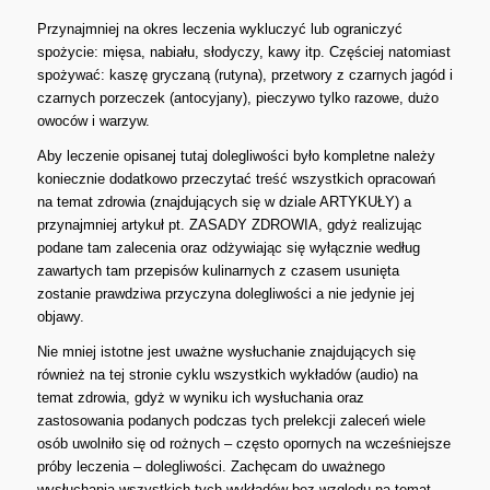
Przynajmniej na okres leczenia wykluczyć lub ograniczyć
spożycie: mięsa, nabiału, słodyczy, kawy itp. Częściej natomiast
spożywać: kaszę gryczaną (rutyna), przetwory z czarnych jagód i
czarnych porzeczek (antocyjany), pieczywo tylko razowe, dużo
owoców i warzyw.
Aby leczenie opisanej tutaj dolegliwości było kompletne należy
koniecznie dodatkowo przeczytać treść wszystkich opracowań
na temat zdrowia (znajdujących się w dziale ARTYKUŁY) a
przynajmniej artykuł pt. ZASADY ZDROWIA, gdyż realizując
podane tam zalecenia oraz odżywiając się wyłącznie według
zawartych tam przepisów kulinarnych z czasem usunięta
zostanie prawdziwa przyczyna dolegliwości a nie jedynie jej
objawy.
Nie mniej istotne jest uważne wysłuchanie znajdujących się
również na tej stronie cyklu wszystkich wykładów (audio) na
temat zdrowia, gdyż w wyniku ich wysłuchania oraz
zastosowania podanych podczas tych prelekcji zaleceń wiele
osób uwolniło się od rożnych – często opornych na wcześniejsze
próby leczenia – dolegliwości. Zachęcam do uważnego
wysłuchania wszystkich tych wykładów bez względu na temat,