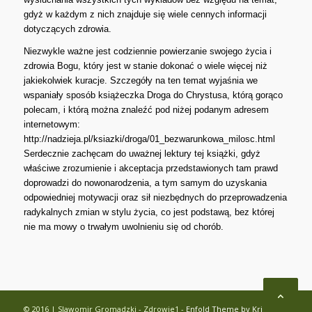
gdyż w każdym z nich znajduje się wiele cennych informacji
dotyczących zdrowia.
Niezwykle ważne jest codziennie powierzanie swojego życia i
zdrowia Bogu, który jest w stanie dokonać o wiele więcej niż
jakiekolwiek kuracje. Szczegóły na ten temat wyjaśnia we
wspaniały sposób książeczka Droga do Chrystusa, którą gorąco
polecam, i którą można znaleźć pod niżej podanym adresem
internetowym:
http://nadzieja.pl/ksiazki/droga/01_bezwarunkowa_milosc.html
Serdecznie zachęcam do uważnej lektury tej książki, gdyż
właściwe zrozumienie i akceptacja przedstawionych tam prawd
doprowadzi do nowonarodzenia, a tym samym do uzyskania
odpowiedniej motywacji oraz sił niezbędnych do przeprowadzenia
radykalnych zmian w stylu życia, co jest podstawą, bez której
nie ma mowy o trwałym uwolnieniu się od chorób.
© 2016 | Slawomir Gromadzki - Zdrowie1 -
Enfold Theme by Kriesi