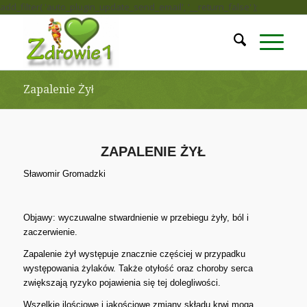
add_filter( 'auto_plugin_update_send_email', '__return_false' );
Zapalenie Żył
ZAPALENIE ŻYŁ
Sławomir Gromadzki
Objawy: wyczuwalne stwardnienie w przebiegu żyły, ból i
zaczerwienie.
Zapalenie żył występuje znacznie częściej w przypadku
występowania żylaków. Także otyłość oraz choroby serca
zwiększają ryzyko pojawienia się tej dolegliwości.
Wszelkie ilościowe i jakościowe zmiany składu krwi mogą