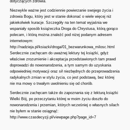
dotyczących zdrowia.
Niezwykle ważne jest codziennie powierzanie swojego życia i
zdrowia Bogu, który jest w stanie dokonać o wiele więcej niż
jakiekolwiek kuracje. Szczegóły na ten temat wyjaśnia we
wspaniały sposób książeczka Droga do Chrystusa, którą gorąco
polecam, i którą można znaleźć pod niżej podanym adresem
internetowym:
http://nadzieja.pl/ksiazki/droga/01_bezwarunkowa_milosc.html
Serdecznie zachęcam do uważnej lektury tej książki, gdyż
właściwe zrozumienie i akceptacja przedstawionych tam prawd
doprowadzi do nowonarodzenia, a tym samym do uzyskania
odpowiedniej motywacji oraz sił niezbędnych do przeprowadzenia
radykalnych zmian w stylu życia, co jest podstawą, bez której
nie ma mowy o trwałym uwolnieniu się od chorób.
Serdecznie zachęcam także do zapoznania się z lekturą książki
Wielki Bój, po przeczytaniu której w moim życiu doszło do
nowonarodzenia i przemian, których wcześniej o własnych silach
nie byłem w stanie osiągnąć:
http://www.czasdecyzji.pl/viewpage.php?page_id=7