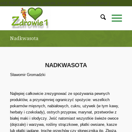
add_filter( 'auto_plugin_update_send_email', '__return_false' );
Nadkwasota
NADKWASOTA
Sławomir Gromadzki
Najlepiej całkowicie zrezygnować ze spożywania pewnych
produktów, a przynajmniej ograniczyć spożycie: wszelkich
pokarmów mięsnych, nabiałowych, cukru, używek (w tym kawy,
herbaty i czekolady), ostrych przypraw, marynat, przetworów z
białej maki i słodyczy. Jeść natomiast wszystkie świeże owoce
(dojrzale) i warzywa, rośliny strączkowe, płatki owsiane, kasze
lub płatki jaglane, trochę orzechów czy słonecznika itp. Zboża,