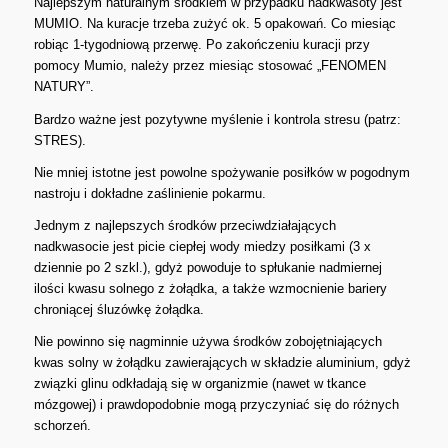
Najlepszym naturalnym środkiem w przypadku nadkwasoty jest
MUMIO. Na kuracje trzeba zużyć ok. 5 opakowań. Co miesiąc
robiąc 1-tygodniową przerwę. Po zakończeniu kuracji przy
pomocy Mumio, należy przez miesiąc stosować „FENOMEN
NATURY”.
Bardzo ważne jest pozytywne myślenie i kontrola stresu (patrz:
STRES).
Nie mniej istotne jest powolne spożywanie posiłków w pogodnym
nastroju i dokładne zaślinienie pokarmu.
Jednym z najlepszych środków przeciwdziałających
nadkwasocie jest picie ciepłej wody miedzy posiłkami (3 x
dziennie po 2 szkl.), gdyż powoduje to spłukanie nadmiernej
ilości kwasu solnego z żołądka, a także wzmocnienie bariery
chroniącej śluzówkę żołądka.
Nie powinno się nagminnie używa środków zobojętniających
kwas solny w żołądku zawierających w składzie aluminium, gdyż
związki glinu odkładają się w organizmie (nawet w tkance
mózgowej) i prawdopodobnie mogą przyczyniać się do różnych
schorzeń.