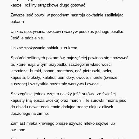
kasze i rośliny strączkowe długo gotować.
Zawsze jeść powoli w pogodnym nastroju dokładnie zaśliniając
pokarm.
Unikać spożywania owoców i warzyw podczas jednego posiłku.
Jeść je oddzielnie.
Unikać spożywania nabiału z cukrem.
Spośród roślinnych pokarmów, najczęściej powinno się spożywać
te, które maja w tym przypadku szczególne właściwości
lecznicze: buraki, banan, marchew, nać pietruszki, seler,
kapusta, brokuły, kalafior, pomidory, owoce, morele (świeże i
suszone) i wszystkie pozostałe warzywa i owoce.
Szczególnie jednak często należy jeść surówki ze świeżej
kapusty (najlepsza włoska) oraz marchii. Te surówki można jeść
do obiadu nawet codziennie dodając trochę oleju z oliwek
tłoczonego na zimno.
Zamiast mleka krowiego prośże używać mleko sojowe lub
owsiane.