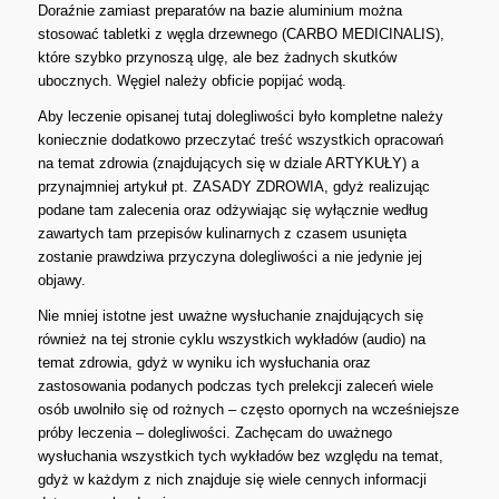
Doraźnie zamiast preparatów na bazie aluminium można
stosować tabletki z węgla drzewnego (CARBO MEDICINALIS),
które szybko przynoszą ulgę, ale bez żadnych skutków
ubocznych. Węgiel należy obficie popijać wodą.
Aby leczenie opisanej tutaj dolegliwości było kompletne należy
koniecznie dodatkowo przeczytać treść wszystkich opracowań
na temat zdrowia (znajdujących się w dziale ARTYKUŁY) a
przynajmniej artykuł pt. ZASADY ZDROWIA, gdyż realizując
podane tam zalecenia oraz odżywiając się wyłącznie według
zawartych tam przepisów kulinarnych z czasem usunięta
zostanie prawdziwa przyczyna dolegliwości a nie jedynie jej
objawy.
Nie mniej istotne jest uważne wysłuchanie znajdujących się
również na tej stronie cyklu wszystkich wykładów (audio) na
temat zdrowia, gdyż w wyniku ich wysłuchania oraz
zastosowania podanych podczas tych prelekcji zaleceń wiele
osób uwolniło się od rożnych – często opornych na wcześniejsze
próby leczenia – dolegliwości. Zachęcam do uważnego
wysłuchania wszystkich tych wykładów bez względu na temat,
gdyż w każdym z nich znajduje się wiele cennych informacji