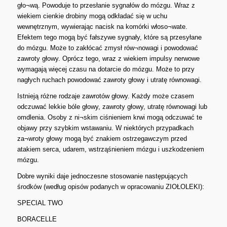
gło¬wą. Powoduje to przesłanie sygnałów do mózgu. Wraz z
wiekiem cienkie drobiny mogą odkładać się w uchu
wewnętrznym, wywierając nacisk na komórki włoso¬wate.
Efektem tego mogą być fałszywe sygnały, które są przesyłane
do mózgu. Może to zakłócać zmysł rów¬nowagi i powodować
zawroty głowy. Oprócz tego, wraz z wiekiem impulsy nerwowe
wymagają więcej czasu na dotarcie do mózgu. Może to przy
nagłych ruchach powodować zawroty głowy i utratę równowagi.
Istnieją różne rodzaje zawrotów głowy. Każdy może czasem
odczuwać lekkie bóle głowy, zawroty głowy, utratę równowagi lub
omdlenia. Osoby z ni¬skim ciśnieniem krwi mogą odczuwać te
objawy przy szybkim wstawaniu. W niektórych przypadkach
za¬wroty głowy mogą być znakiem ostrzegawczym przed
atakiem serca, udarem, wstrząśnieniem mózgu i uszkodzeniem
mózgu.
Dobre wyniki daje jednoczesne stosowanie następujących
środków (według opisów podanych w opracowaniu ZIOŁOLEKI):
SPECIAL TWO
BORACELLE