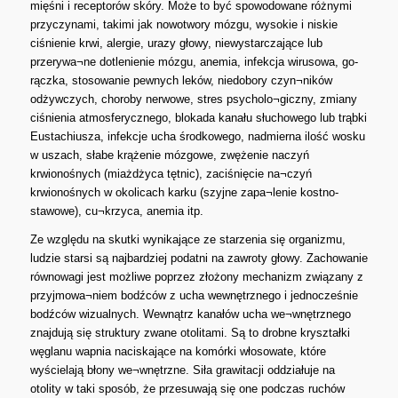
mięśni i receptorów skóry. Może to być spowodowane różnymi
przyczynami, takimi jak nowotwory mózgu, wysokie i niskie
ciśnienie krwi, alergie, urazy głowy, niewystarczające lub
przerywa¬ne dotlenienie mózgu, anemia, infekcja wirusowa, go-
rączka, stosowanie pewnych leków, niedobory czyn¬ników
odżywczych, choroby nerwowe, stres psycholo¬giczny, zmiany
ciśnienia atmosferycznego, blokada kanału słuchowego lub trąbki
Eustachiusza, infekcje ucha środkowego, nadmierna ilość wosku
w uszach, słabe krążenie mózgowe, zwężenie naczyń
krwionośnych (miażdżyca tętnic), zaciśnięcie na¬czyń
krwionośnych w okolicach karku (szyjne zapa¬lenie kostno-
stawowe), cu¬krzyca, anemia itp.
Ze względu na skutki wynikające ze starzenia się organizmu,
ludzie starsi są najbardziej podatni na zawroty głowy. Zachowanie
równowagi jest możliwe poprzez złożony mechanizm związany z
przyjmowa¬niem bodźców z ucha wewnętrznego i jednocześnie
bodźców wizualnych. Wewnątrz kanałów ucha we¬wnętrznego
znajdują się struktury zwane otolitami. Są to drobne kryształki
węglanu wapnia naciskające na komórki włosowate, które
wyścielają błony we¬wnętrzne. Siła grawitacji oddziałuje na
otolity w taki sposób, że przesuwają się one podczas ruchów