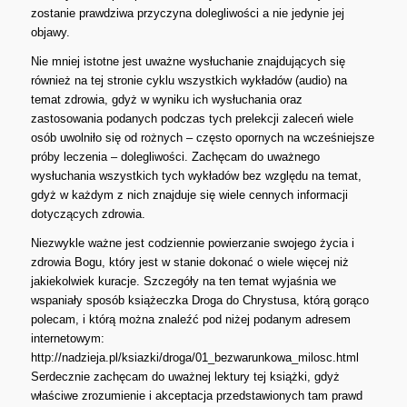
zostanie prawdziwa przyczyna dolegliwości a nie jedynie jej
objawy.
Nie mniej istotne jest uważne wysłuchanie znajdujących się
również na tej stronie cyklu wszystkich wykładów (audio) na
temat zdrowia, gdyż w wyniku ich wysłuchania oraz
zastosowania podanych podczas tych prelekcji zaleceń wiele
osób uwolniło się od rożnych – często opornych na wcześniejsze
próby leczenia – dolegliwości. Zachęcam do uważnego
wysłuchania wszystkich tych wykładów bez względu na temat,
gdyż w każdym z nich znajduje się wiele cennych informacji
dotyczących zdrowia.
Niezwykle ważne jest codziennie powierzanie swojego życia i
zdrowia Bogu, który jest w stanie dokonać o wiele więcej niż
jakiekolwiek kuracje. Szczegóły na ten temat wyjaśnia we
wspaniały sposób książeczka Droga do Chrystusa, którą gorąco
polecam, i którą można znaleźć pod niżej podanym adresem
internetowym:
http://nadzieja.pl/ksiazki/droga/01_bezwarunkowa_milosc.html
Serdecznie zachęcam do uważnej lektury tej książki, gdyż
właściwe zrozumienie i akceptacja przedstawionych tam prawd