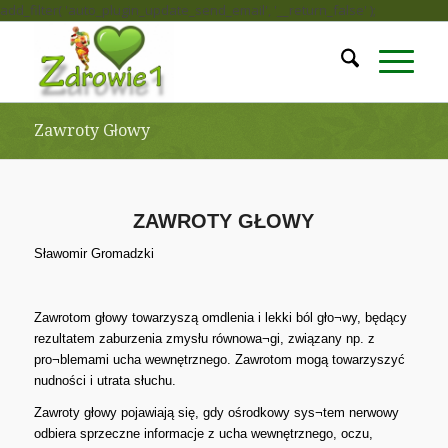
add_filter( 'auto_plugin_update_send_email', '__return_false' );
Zawroty Głowy
ZAWROTY GŁOWY
Sławomir Gromadzki
Zawrotom głowy towarzyszą omdlenia i lekki ból gło¬wy, będący
rezultatem zaburzenia zmysłu równowa¬gi, związany np. z
pro¬blemami ucha wewnętrznego. Zawrotom mogą towarzyszyć
nudności i utrata słuchu.
Zawroty głowy pojawiają się, gdy ośrodkowy sys¬tem nerwowy
odbiera sprzeczne informacje z ucha wewnętrznego, oczu,