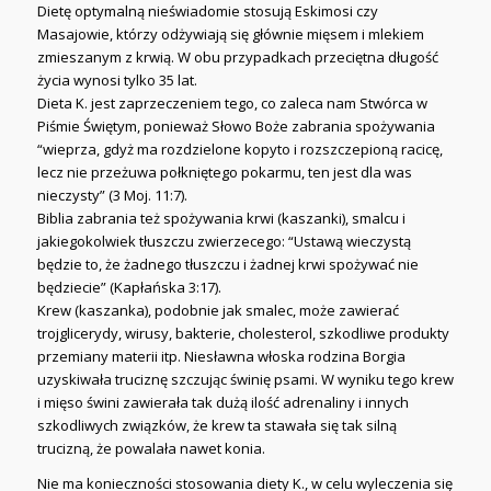
Dietę optymalną nieświadomie stosują Eskimosi czy
Masajowie, którzy odżywiają się głównie mięsem i mlekiem
zmieszanym z krwią. W obu przypadkach przeciętna długość
życia wynosi tylko 35 lat.
Dieta K. jest zaprzeczeniem tego, co zaleca nam Stwórca w
Piśmie Świętym, ponieważ Słowo Boże zabrania spożywania
“wieprza, gdyż ma rozdzielone kopyto i rozszczepioną racicę,
lecz nie przeżuwa połkniętego pokarmu, ten jest dla was
nieczysty” (3 Moj. 11:7).
Biblia zabrania też spożywania krwi (kaszanki), smalcu i
jakiegokolwiek tłuszczu zwierzecego: “Ustawą wieczystą
będzie to, że żadnego tłuszczu i żadnej krwi spożywać nie
będziecie” (Kapłańska 3:17).
Krew (kaszanka), podobnie jak smalec, może zawierać
trojglicerydy, wirusy, bakterie, cholesterol, szkodliwe produkty
przemiany materii itp. Niesławna włoska rodzina Borgia
uzyskiwała truciznę szczując świnię psami. W wyniku tego krew
i mięso świni zawierała tak dużą ilość adrenaliny i innych
szkodliwych związków, że krew ta stawała się tak silną
trucizną, że powalała nawet konia.
Nie ma konieczności stosowania diety K., w celu wyleczenia się