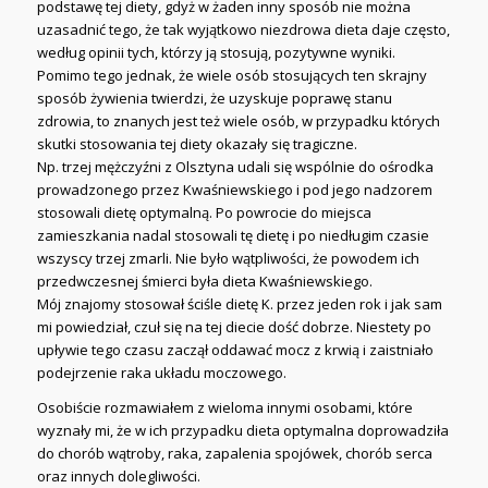
podstawę tej diety, gdyż w żaden inny sposób nie można
uzasadnić tego, że tak wyjątkowo niezdrowa dieta daje często,
według opinii tych, którzy ją stosują, pozytywne wyniki.
Pomimo tego jednak, że wiele osób stosujących ten skrajny
sposób żywienia twierdzi, że uzyskuje poprawę stanu
zdrowia, to znanych jest też wiele osób, w przypadku których
skutki stosowania tej diety okazały się tragiczne.
Np. trzej mężczyźni z Olsztyna udali się wspólnie do ośrodka
prowadzonego przez Kwaśniewskiego i pod jego nadzorem
stosowali dietę optymalną. Po powrocie do miejsca
zamieszkania nadal stosowali tę dietę i po niedługim czasie
wszyscy trzej zmarli. Nie było wątpliwości, że powodem ich
przedwczesnej śmierci była dieta Kwaśniewskiego.
Mój znajomy stosował ściśle dietę K. przez jeden rok i jak sam
mi powiedział, czuł się na tej diecie dość dobrze. Niestety po
upływie tego czasu zaczął oddawać mocz z krwią i zaistniało
podejrzenie raka układu moczowego.
Osobiście rozmawiałem z wieloma innymi osobami, które
wyznały mi, że w ich przypadku dieta optymalna doprowadziła
do chorób wątroby, raka, zapalenia spojówek, chorób serca
oraz innych dolegliwości.