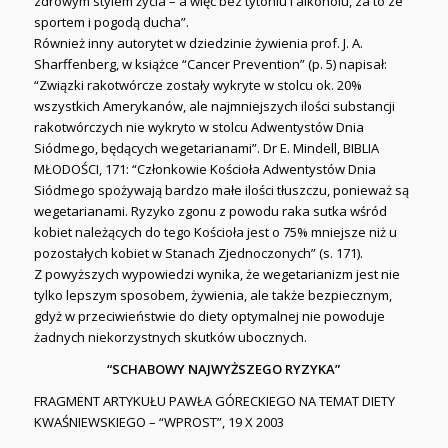
zdrowym stylem życia – a więc bez tytoniu i alkoholu, za to ze
sportem i pogodą ducha”.
Również inny autorytet w dziedzinie żywienia prof. J. A.
Sharffenberg, w książce “Cancer Prevention” (p. 5) napisał:
“Związki rakotwórcze zostały wykryte w stolcu ok. 20%
wszystkich Amerykanów, ale najmniejszych ilości substancji
rakotwórczych nie wykryto w stolcu Adwentystów Dnia
Siódmego, będących wegetarianami”. Dr E. Mindell, BIBLIA
MŁODOŚCI, 171: “Członkowie Kościoła Adwentystów Dnia
Siódmego spożywają bardzo małe ilości tłuszczu, ponieważ są
wegetarianami. Ryzyko zgonu z powodu raka sutka wśród
kobiet należących do tego Kościoła jest o 75% mniejsze niż u
pozostałych kobiet w Stanach Zjednoczonych” (s. 171).
Z powyższych wypowiedzi wynika, że wegetarianizm jest nie
tylko lepszym sposobem, żywienia, ale także bezpiecznym,
gdyż w przeciwieństwie do diety optymalnej nie powoduje
żadnych niekorzystnych skutków ubocznych.
“SCHABOWY NAJWYŻSZEGO RYZYKA”
FRAGMENT ARTYKUŁU PAWŁA GÓRECKIEGO NA TEMAT DIETY
KWAŚNIEWSKIEGO – “WPROST”, 19 X 2003