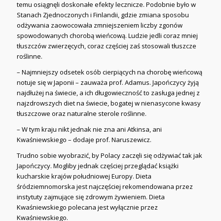
temu osiągnęli doskonałe efekty lecznicze. Podobnie było w
Stanach Zjednoczonych i Finlandii, gdzie zmiana sposobu
odżywania zaowocowała zmniejszeniem liczby zgonów
spowodowanych chorobą wieńcową. Ludzie jedli coraz mniej
tłuszczów zwierzęcych, coraz częściej zaś stosowali tłuszcze
roślinne.
– Najmniejszy odsetek osób cierpiących na chorobę wieńcową
notuje się w Japonii – zauważa prof. Adamus. Japończycy żyją
najdłużej na świecie, a ich długowieczność to zasługa jednej z
najzdrowszych diet na świecie, bogatej w nienasycone kwasy
tłuszczowe oraz naturalne sterole roślinne.
– W tym kraju nikt jednak nie zna ani Atkinsa, ani
Kwaśniewskiego – dodaje prof. Naruszewicz.
Trudno sobie wyobrazić, by Polacy zaczęli się odżywiać tak jak
Japończycy. Mogliby jednak częściej przeglądać książki
kucharskie krajów południowej Europy. Dieta
śródziemnomorska jest najczęściej rekomendowana przez
instytuty zajmujące się zdrowym żywieniem. Dieta
Kwaśniewskiego polecana jest wyłącznie przez
Kwaśniewskiego.