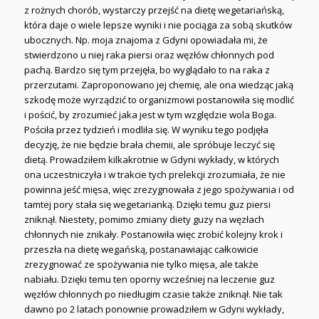
z rożnych chorób, wystarczy przejść na dietę wegetariańską,
która daje o wiele lepsze wyniki i nie pociąga za sobą skutków
ubocznych. Np. moja znajoma z Gdyni opowiadała mi, że
stwierdzono u niej raka piersi oraz węzłów chłonnych pod
pachą. Bardzo się tym przejęła, bo wyglądało to na raka z
przerzutami. Zaproponowano jej chemię, ale ona wiedząc jaką
szkodę może wyrządzić to organizmowi postanowiła się modlić
i pościć, by zrozumieć jaka jest w tym względzie wola Boga.
Pościła przez tydzień i modliła się. W wyniku tego podjęła
decyzję, że nie będzie brała chemii, ale spróbuje leczyć się
dietą. Prowadziłem kilkakrotnie w Gdyni wykłady, w których
ona uczestniczyła i w trakcie tych prelekcji zrozumiała, że nie
powinna jeść mięsa, więc zrezygnowała z jego spożywania i od
tamtej pory stała się wegetarianką. Dzięki temu guz piersi
zniknął. Niestety, pomimo zmiany diety guzy na węzłach
chłonnych nie znikały. Postanowiła więc zrobić kolejny krok i
przeszła na dietę wegańską, postanawiając całkowicie
zrezygnować ze spożywania nie tylko mięsa, ale także
nabiału. Dzięki temu ten oporny wcześniej na leczenie guz
węzłów chłonnych po niedługim czasie także zniknął. Nie tak
dawno po 2 latach ponownie prowadziłem w Gdyni wykłady,