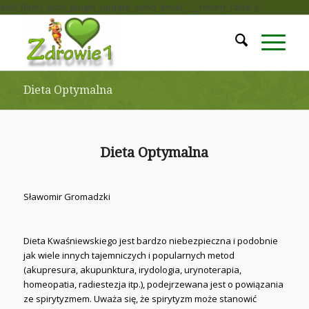
add_filter( 'auto_plugin_update_send_email', '__return_false' );
Dieta Optymalna
Dieta Optymalna
Sławomir Gromadzki
Dieta Kwaśniewskiego jest bardzo niebezpieczna i podobnie
jak wiele innych tajemniczych i popularnych metod
(akupresura, akupunktura, irydologia, urynoterapia,
homeopatia, radiestezja itp.), podejrzewana jest o powiązania
ze spirytyzmem. Uważa się, że spirytyzm może stanowić