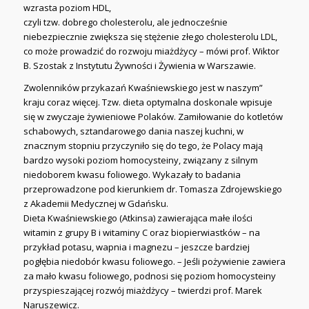
wzrasta poziom HDL,
czyli tzw. dobrego cholesterolu, ale jednocześnie
niebezpiecznie zwiększa się stężenie złego cholesterolu LDL,
co może prowadzić do rozwoju miażdżycy – mówi prof. Wiktor
B. Szostak z Instytutu Żywności i Żywienia w Warszawie.
Zwolenników przykazań Kwaśniewskiego jest w naszym”
kraju coraz więcej. Tzw. dieta optymalna doskonale wpisuje
się w zwyczaje żywieniowe Polaków. Zamiłowanie do kotletów
schabowych, sztandarowego dania naszej kuchni, w
znacznym stopniu przyczyniło się do tego, że Polacy mają
bardzo wysoki poziom homocysteiny, związany z silnym
niedoborem kwasu foliowego. Wykazały to badania
przeprowadzone pod kierunkiem dr. Tomasza Zdrojewskiego
z Akademii Medycznej w Gdańsku.
Dieta Kwaśniewskiego (Atkinsa) zawierająca małe ilości
witamin z grupy B i witaminy C oraz biopierwiastków – na
przykład potasu, wapnia i magnezu – jeszcze bardziej
pogłębia niedobór kwasu foliowego. – Jeśli pożywienie zawiera
za mało kwasu foliowego, podnosi się poziom homocysteiny
przyspieszającej rozwój miażdżycy – twierdzi prof. Marek
Naruszewicz.