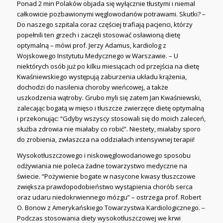
Ponad 2 min Polaków objada się wyłącznie tłustymi i niemal
całkowicie pozbawionymi węglowodanów potrawami. Skutki? –
Do naszego szpitala coraz częściej trafiają pacjenci, którzy
popełnili ten grzech i zaczęli stosować osławioną dietę
optymalną – mówi prof. Jerzy Adamus, kardiolog z
Wojskowego Instytutu Medycznego w Warszawie. – U
niektórych osób już po kilku miesiącach od przejścia na dietę
Kwaśniewskiego występują zaburzenia układu krążenia,
dochodzi do nasilenia choroby wieńcowej, a także
uszkodzenia wątroby. Grubo myli się zatem Jan Kwaśniewski,
zalecając bogatą w mięso i tłuszcze zwierzęce dietę optymalną
i przekonując: “Gdyby wszyscy stosowali się do moich zaleceń,
służba zdrowia nie miałaby co robić”. Niestety, miałaby sporo
do zrobienia, zwłaszcza na oddziałach intensywnej terapii!
Wysokotłuszczowego i niskowęglowodanowego sposobu
odżywiania nie poleca żadne towarzystwo medyczne na
świecie. “Pożywienie bogate w nasycone kwasy tłuszczowe
zwiększa prawdopodobieństwo wystąpienia chorób serca
oraz udaru niedokrwiennego mózgu” – ostrzega prof. Robert
O. Bonow z Amerykańskiego Towarzystwa Kardiologicznego. –
Podczas stosowania diety wysokotłuszczowej we krwi