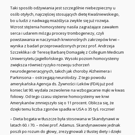
Taki sposób odżywiania jest szczególnie niebezpieczny u
osób otyłych, najczęściej stosujących dietę Kwaśniewskiego,
bo u ludzi z nadwagą miażdżyca zwykle się już rozwija.
Wzrost stężenia homocysteiny nasila zagrażające zawałem
serca i udarem mózgu procesy trombogenezy, czyli
powstawania w naczyniach krwionośnych zakrzepów krwi –
wynika z badań przeprowadzonych przez prof. Andrzeja
Szczeklika i dr Teresę Barbarę Domagałę z Collegium Medicum
Uniwersytetu Jagiellońskiego. Wysoki poziom homocysteiny
zwiększa również ryzyko rozwoju schorzeń
neurodegeneracyjnych, takich jak choroby Alzheimera i
Parkinsona – ostrzegają neurolodzy. Z tego powodu
amerykańska Agencja ds. Żywności i Leków (FDA) już pod
koniec lat 90. wydała zezwolenie na wzbogacanie mąki w kwas
foliowy. Od tego czasu stężenie homocysteiny we krwi
Amerykanów zmniejszyło się o 11 procent. Oblicza się, że
dzięki temu liczba zgonów spadła w USA o 35 tyś. rocznie!
– Dieta bogata w tłuszcze była stosowana w Skandynawii w
latach 60. i 70. – mówi prof. Adamus. Skandynawowie jednak
poszli po rozum do głowy, zrezygnowali z tłustej diety i dzięki