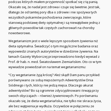
podczas których miałem przyjemność spotkać się z tą panią.
Okazało się, że nadal jest zdrowa i czuje się świetnie. Jest tak,
dlatego że od tamtej pory dba o zdrowie i nie spożywa tych
wszystkich pokarmów pochodzenia zwierzęcego, które
stanowią podstawę diety optymalnej i są niewątpliwie jedną z
głównych powodów tak częstych zachorowań na choroby
nowotworowe.
Wegetarianizm jest o wiele lepszym sposobem żywienia niż
dieta optymalna. Świadczyć o tym mogą liczne badania oraz
wypowiedzi znanych autorytetów w dziedzinie żywienia. Na
łamach Gazety Wyborczej przeprowadzono kiedyś wywiad z
Prof. dr hab. n. med. Światosławem Ziemiańskim. Oto co w tym
wywiadzie powiedział on na temat wegetarianizmu:
“Czy wegetarianie żyją krócej? Ależ skąd! Dam panu przykład:
porównywano ze sobą mięsożernych Adwentystów Dnia
Siódmego i tych, którzy nie jedzą mięsa. Dlaczego akurat
adwentystów? Bo są ogromnie zdyscyplinowani i trwają przy
swoich obyczajach – również żywieniowych. Po porównaniu
okazało się, że dieta wegetariańska, nie tylko nie skraca życia,
ale bez wątpienia je wydłuża. Oczywiście w połączeniu ze