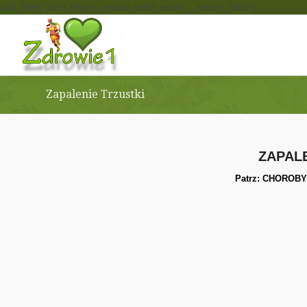
add_filter( 'auto_plugin_update_send_email', '__return_false' );
Zapalenie Trzustki
ZAPAL
Patrz:
CHOROBY