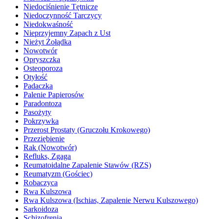
Niedociśnienie Tętnicze
Niedoczynność Tarczycy
Niedokwaśność
Nieprzyjemny Zapach z Ust
Nieżyt Żołądka
Nowotwór
Opryszczka
Osteoporoza
Otyłość
Padaczka
Palenie Papierosów
Paradontoza
Pasożyty
Pokrzywka
Przerost Prostaty (Gruczołu Krokowego)
Przeziębienie
Rak (Nowotwór)
Refluks, Zgaga
Reumatoidalne Zapalenie Stawów (RZS)
Reumatyzm (Gościec)
Robaczyca
Rwa Kulszowa
Rwa Kulszowa (Ischias, Zapalenie Nerwu Kulszowego)
Sarkoidoza
Schizofrenia