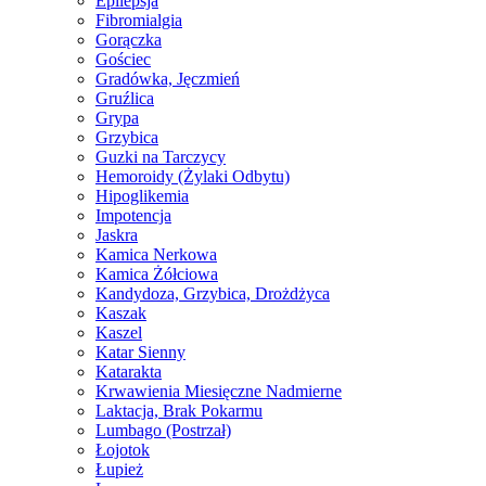
Epilepsja
Fibromialgia
Gorączka
Gościec
Gradówka, Jęczmień
Gruźlica
Grypa
Grzybica
Guzki na Tarczycy
Hemoroidy (Żylaki Odbytu)
Hipoglikemia
Impotencja
Jaskra
Kamica Nerkowa
Kamica Żółciowa
Kandydoza, Grzybica, Drożdżyca
Kaszak
Kaszel
Katar Sienny
Katarakta
Krwawienia Miesięczne Nadmierne
Laktacja, Brak Pokarmu
Lumbago (Postrzał)
Łojotok
Łupież