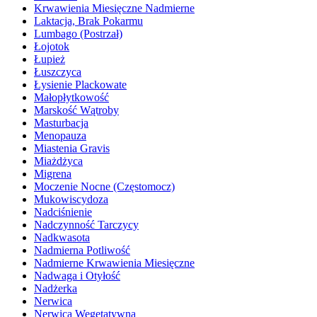
Krwawienia Miesięczne Nadmierne
Laktacja, Brak Pokarmu
Lumbago (Postrzał)
Łojotok
Łupież
Łuszczyca
Łysienie Plackowate
Małopłytkowość
Marskość Wątroby
Masturbacja
Menopauza
Miastenia Gravis
Miażdżyca
Migrena
Moczenie Nocne (Częstomocz)
Mukowiscydoza
Nadciśnienie
Nadczynność Tarczycy
Nadkwasota
Nadmierna Potliwość
Nadmierne Krwawienia Miesięczne
Nadwaga i Otyłość
Nadżerka
Nerwica
Nerwica Wegetatywna