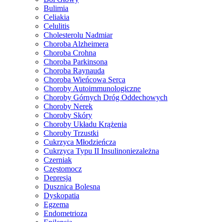
Bulimia
Celiakia
Celulitis
Cholesterolu Nadmiar
Choroba Alzheimera
Choroba Crohna
Choroba Parkinsona
Choroba Raynauda
Choroba Wieńcowa Serca
Choroby Autoimmunologiczne
Choroby Górnych Dróg Oddechowych
Choroby Nerek
Choroby Skóry
Choroby Układu Krążenia
Choroby Trzustki
Cukrzyca Młodzieńcza
Cukrzyca Typu II Insulinoniezależna
Czerniak
Częstomocz
Depresja
Dusznica Bolesna
Dyskopatia
Egzema
Endometrioza