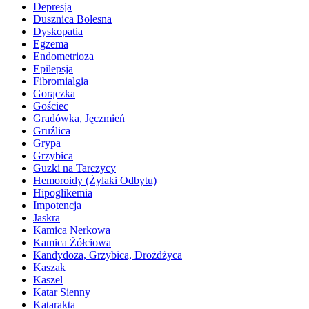
Depresja
Dusznica Bolesna
Dyskopatia
Egzema
Endometrioza
Epilepsja
Fibromialgia
Gorączka
Gościec
Gradówka, Jęczmień
Gruźlica
Grypa
Grzybica
Guzki na Tarczycy
Hemoroidy (Żylaki Odbytu)
Hipoglikemia
Impotencja
Jaskra
Kamica Nerkowa
Kamica Żółciowa
Kandydoza, Grzybica, Drożdżyca
Kaszak
Kaszel
Katar Sienny
Katarakta