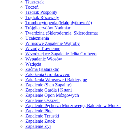
Tłuszczak
Toczeń
Trądzik Pospolity
Trądzik Różowaty
Trombocytopenia (Małopłytkowość)
Trójglicerydów Nadmiar
Twardzina (Sklerodermia, Skleroderma)
Uzależnienia
Wirusowe Zapalenie Wątroby
Wrzody Trawienne
Wrzodziejące Zapalenie Jelita Grubego
Wypadanie Włosów
Wzdęcia
Zaćma (Katarakta)
Zakażenia Gronkowcem
Zakażenia Wirusowe i Bakteryjne
Zapalenie (Stan Zapalny)
Zapalenie Gardła i Krtani
Zapalenie Opon Mózgowych
Zapalenie Oskrzeli
Zapalenie Pęcherza Moczowego, Bakterie w Moczu
Zapalenie Płuc
Zapalenie Trzustki
Zapalenie Zatok
Zapalenie Żył