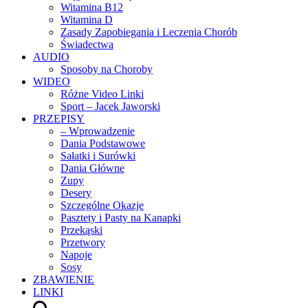
Witamina B12
Witamina D
Zasady Zapobiegania i Leczenia Chorób
Świadectwa
AUDIO
Sposoby na Choroby
WIDEO
Różne Video Linki
Sport – Jacek Jaworski
PRZEPISY
– Wprowadzenie
Dania Podstawowe
Sałatki i Surówki
Dania Główne
Zupy
Desery
Szczególne Okazje
Pasztety i Pasty na Kanapki
Przekąski
Przetwory
Napoje
Sosy
ZBAWIENIE
LINKI