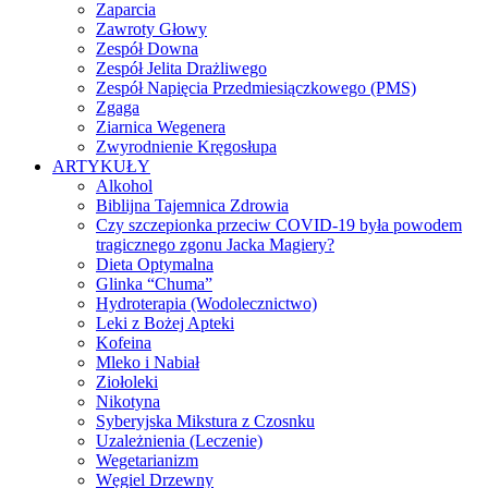
Zaparcia
Zawroty Głowy
Zespół Downa
Zespół Jelita Drażliwego
Zespół Napięcia Przedmiesiączkowego (PMS)
Zgaga
Ziarnica Wegenera
Zwyrodnienie Kręgosłupa
ARTYKUŁY
Alkohol
Biblijna Tajemnica Zdrowia
Czy szczepionka przeciw COVID-19 była powodem
tragicznego zgonu Jacka Magiery?
Dieta Optymalna
Glinka “Chuma”
Hydroterapia (Wodolecznictwo)
Leki z Bożej Apteki
Kofeina
Mleko i Nabiał
Ziołoleki
Nikotyna
Syberyjska Mikstura z Czosnku
Uzależnienia (Leczenie)
Wegetarianizm
Węgiel Drzewny