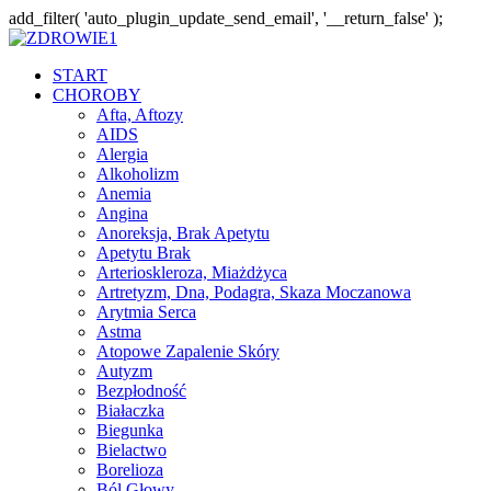
add_filter( 'auto_plugin_update_send_email', '__return_false' );
START
CHOROBY
Afta, Aftozy
AIDS
Alergia
Alkoholizm
Anemia
Angina
Anoreksja, Brak Apetytu
Apetytu Brak
Arterioskleroza, Miażdżyca
Artretyzm, Dna, Podagra, Skaza Moczanowa
Arytmia Serca
Astma
Atopowe Zapalenie Skóry
Autyzm
Bezpłodność
Białaczka
Biegunka
Bielactwo
Borelioza
Ból Głowy