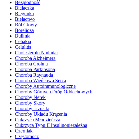
Bezpłodność
Białaczka
Biegunka
Bielactwo
Ból Głowy
Borelioza
Bulimia
Celiakia
Celulitis
Cholesterolu Nadmiar
Choroba Alzheimera
Choroba Crohna
Choroba Parkinsona
Choroba Raynauda
Choroba Wieńcowa Serca
Choroby Autoimmunologiczne
Choroby Górnych Dróg Oddechowych
Choroby Nerek
Choroby Skóry
Choroby Trzustki
Choroby Układu Krążenia
Cukrzyca Młodzieńcza
Cukrzyca Typu II Insulinoniezależna
Czerniak
Częstomocz