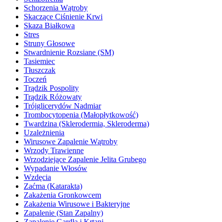
Schorzenia Wątroby
Skaczące Ciśnienie Krwi
Skaza Białkowa
Stres
Struny Głosowe
Stwardnienie Rozsiane (SM)
Tasiemiec
Tłuszczak
Toczeń
Trądzik Pospolity
Trądzik Różowaty
Trójglicerydów Nadmiar
Trombocytopenia (Małopłytkowość)
Twardzina (Sklerodermia, Skleroderma)
Uzależnienia
Wirusowe Zapalenie Wątroby
Wrzody Trawienne
Wrzodziejące Zapalenie Jelita Grubego
Wypadanie Włosów
Wzdęcia
Zaćma (Katarakta)
Zakażenia Gronkowcem
Zakażenia Wirusowe i Bakteryjne
Zapalenie (Stan Zapalny)
Zapalenie Gardła i Krtani