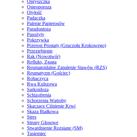
Opryszczka
Osteoporoza
Otyłość
Padaczka
Palenie Papierosów
Paradontoza
Pasożyty
Pokrzywka
Przerost Prostaty (Gruczołu Krokowego)
Przeziębienie
Rak (Nowotwór)
Refluks, Zgaga
Reumatoidalne Zapalenie Stawów (RZS)
Reumatyzm (Gościec)
Robaczyca
Rwa Kulszowa
Sarkoidoza
Schizofrenia
Schorzenia Wątroby
Skaczące Ciśnienie Krwi
Skaza Białkowa
Stres
Struny Głosowe
Stwardnienie Rozsiane (SM)
Tasiemiec