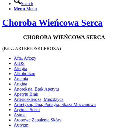
Search
Menu
Menu
Choroba Wieńcowa Serca
CHOROBA WIEŃCOWA SERCA
(Patrz: ARTERIOSKLEROZA)
Afta, Aftozy
AIDS
Alergia
Alkoholizm
Anemia
Angina
Anoreksja, Brak Apetytu
Apetytu Brak
Arterioskleroza, Miażdżyca
Artretyzm, Dna, Podagra, Skaza Moczanowa
Arytmia Serca
Astma
Atopowe Zapalenie Skóry
Autyzm