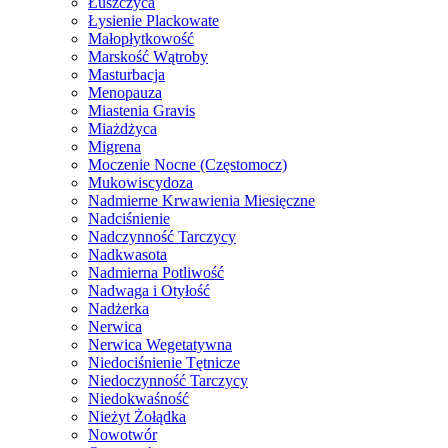
Łuszczyca
Łysienie Plackowate
Małopłytkowość
Marskość Wątroby
Masturbacja
Menopauza
Miastenia Gravis
Miażdżyca
Migrena
Moczenie Nocne (Częstomocz)
Mukowiscydoza
Nadmierne Krwawienia Miesięczne
Nadciśnienie
Nadczynność Tarczycy
Nadkwasota
Nadmierna Potliwość
Nadwaga i Otyłość
Nadżerka
Nerwica
Nerwica Wegetatywna
Niedociśnienie Tętnicze
Niedoczynność Tarczycy
Niedokwaśność
Nieżyt Żołądka
Nowotwór