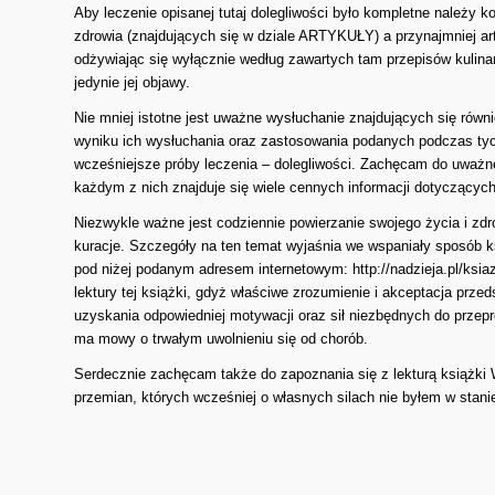
Aby leczenie opisanej tutaj dolegliwości było kompletne należy
zdrowia (znajdujących się w dziale ARTYKUŁY) a przynajmniej a
odżywiając się wyłącznie według zawartych tam przepisów kulina
jedynie jej objawy.
Nie mniej istotne jest uważne wysłuchanie znajdujących się równi
wyniku ich wysłuchania oraz zastosowania podanych podczas tych
wcześniejsze próby leczenia – dolegliwości. Zachęcam do uważ
każdym z nich znajduje się wiele cennych informacji dotyczących
Niezwykle ważne jest codziennie powierzanie swojego życia i zdro
kuracje. Szczegóły na ten temat wyjaśnia we wspaniały sposób k
pod niżej podanym adresem internetowym:
http://nadzieja.pl/ks
lektury tej książki, gdyż właściwe zrozumienie i akceptacja pr
uzyskania odpowiedniej motywacji oraz sił niezbędnych do przepr
ma mowy o trwałym uwolnieniu się od chorób.
Serdecznie zachęcam także do zapoznania się z lekturą książki W
przemian, których wcześniej o własnych silach nie byłem w stan