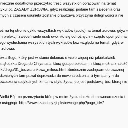
 koniecznie dodatkowo przeczytać treść wszystkich opracowań na temat
rtykuł pt. ZASADY ZDROWIA, gdyż realizując podane tam zalecenia oraz
rnych z czasem usunięta zostanie prawdziwa przyczyna dolegliwości a nie
eż na tej stronie cyklu wszystkich wykładów (audio) na temat zdrowia, gdyż 
 prelekcji zaleceń wiele osób uwolniło się od rożnych – często opornych na
nego wysłuchania wszystkich tych wykładów bez względu na temat, gdyż w
 zdrowia.
wia Bogu, który jest w stanie dokonać o wiele więcej niż jakiekolwiek
siążeczka Droga do Chrystusa, którą gorąco polecam, i którą można znaleźć
iazki/droga/01_bezwarunkowa_milosc.html
Serdecznie zachęcam do uważnej
zedstawionych tam prawd doprowadzi do nowonarodzenia, a tym samym do
owadzenia radykalnych zmian w stylu życia, co jest podstawą, bez której nie
ielki Bój, po przeczytaniu której w moim życiu doszło do nowonarodzenia i
ie osiągnąć:
http://www.czasdecyzji.pl/viewpage.php?page_id=7