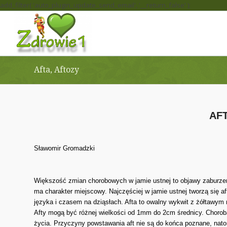
add_filter( 'auto_plugin_update_send_email', '__return_false' );
Afta, Aftozy
AF
Sławomir Gromadzki
Większość zmian chorobowych w jamie ustnej to objawy zaburzeń
ma charakter miejscowy. Najczęściej w jamie ustnej tworzą się af
języka i czasem na dziąsłach. Afta to owalny wykwit z żółtawy
Afty mogą być różnej wielkości od 1mm do 2cm średnicy. Chorob
życia. Przyczyny powstawania aft nie są do końca poznane, nato