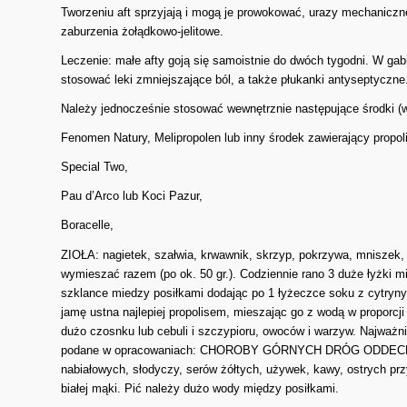
Tworzeniu aft sprzyjają i mogą je prowokować, urazy mechaniczne
zaburzenia żołądkowo-jelitowe.
Leczenie: małe afty goją się samoistnie do dwóch tygodni. W gab
stosować leki zmniejszające ból, a także płukanki antyseptyczne
Należy jednocześnie stosować wewnętrznie następujące środki (w
Fenomen Natury, Melipropolen lub inny środek zawierający propol
Special Two,
Pau d’Arco lub Koci Pazur,
Boracelle,
ZIOŁA: nagietek, szałwia, krwawnik, skrzyp, pokrzywa, mniszek, ow
wymieszać razem (po ok. 50 gr.). Codziennie rano 3 duże łyżki mi
szklance miedzy posiłkami dodając po 1 łyżeczce soku z cytryny
jamę ustna najlepiej propolisem, mieszając go z wodą w proporcji 
dużo czosnku lub cebuli i szczypioru, owoców i warzyw. Najważn
podane w opracowaniach: CHOROBY GÓRNYCH DRÓG ODDECHO
nabiałowych, słodyczy, serów żółtych, używek, kawy, ostrych prz
białej mąki. Pić należy dużo wody między posiłkami.