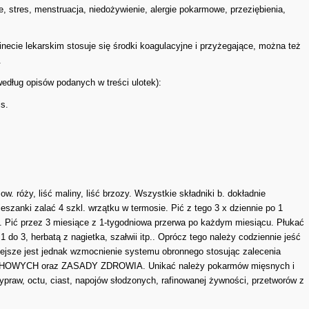
, stres, menstruacja, niedożywienie, alergie pokarmowe, przeziębienia,
inecie lekarskim stosuje się środki koagulacyjne i przyżegające, można też
.
edług opisów podanych w treści ulotek):
is.
. róży, liść maliny, liść brzozy. Wszystkie składniki b. dokładnie
eszanki zalać 4 szkl. wrzątku w termosie. Pić z tego 3 x dziennie po 1
. Pić przez 3 miesiące z 1-tygodniowa przerwa po każdym miesiącu. Płukać
1 do 3, herbatą z nagietka, szałwii itp.. Oprócz tego należy codziennie jeść
iejsze jest jednak wzmocnienie systemu obronnego stosując zalecenia
WYCH oraz ZASADY ZDROWIA. Unikać należy pokarmów mięsnych i
ypraw, octu, ciast, napojów słodzonych, rafinowanej żywności, przetworów z