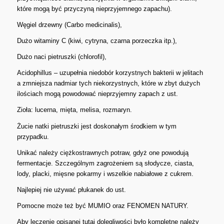
które mogą być przyczyną nieprzyjemnego zapachu).
Węgiel drzewny (Carbo medicinalis),
Dużo witaminy C (kiwi, cytryna, czarna porzeczka itp.),
Dużo naci pietruszki (chlorofil),
Acidophillus – uzupełnia niedobór korzystnych bakterii w jelitach
a zmniejsza nadmiar tych niekorzystnych, które w zbyt dużych
ilościach mogą powodować nieprzyjemny zapach z ust.
Zioła: lucerna, mięta, melisa, rozmaryn.
Żucie natki pietruszki jest doskonałym środkiem w tym
przypadku.
Unikać należy ciężkostrawnych potraw, gdyż one powodują
fermentacje. Szczególnym zagrożeniem są słodycze, ciasta,
lody, placki, mięsne pokarmy i wszelkie nabiałowe z cukrem.
Najlepiej nie używać płukanek do ust.
Pomocne może też być MUMIO oraz FENOMEN NATURY.
Aby leczenie opisanej tutaj dolegliwości było kompletne należy