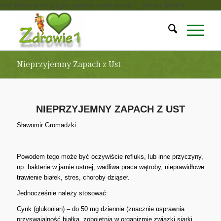
add_filter( 'auto_plugin_update_send_email', '__return_false' );
Nieprzyjemny Zapach z Ust
NIEPRZYJEMNY ZAPACH Z UST
Sławomir Gromadzki
Powodem tego może być oczywiście refluks, lub inne przyczyny,
np. bakterie w jamie ustnej, wadliwa praca wątroby, nieprawidłowe
trawienie białek, stres, choroby dziąseł.
Jednocześnie należy stosować:
Cynk (glukonian) – do 50 mg dziennie (znacznie usprawnia
przyswajalność białka, zobojętnia w organizmie związki siarki,