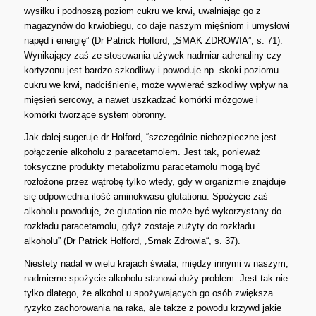
wysiłku i podnoszą poziom cukru we krwi, uwalniając go z
magazynów do krwiobiegu, co daje naszym mięśniom i umysłowi
napęd i energię” (Dr Patrick Holford, „SMAK ZDROWIA”, s. 71).
Wynikający zaś ze stosowania używek nadmiar adrenaliny czy
kortyzonu jest bardzo szkodliwy i powoduje np. skoki poziomu
cukru we krwi, nadciśnienie, może wywierać szkodliwy wpływ na
mięsień sercowy, a nawet uszkadzać komórki mózgowe i
komórki tworzące system obronny.
Jak dalej sugeruje dr Holford, “szczególnie niebezpieczne jest
połączenie alkoholu z paracetamolem. Jest tak, ponieważ
toksyczne produkty metabolizmu paracetamolu mogą być
rozłożone przez wątrobę tylko wtedy, gdy w organizmie znajduje
się odpowiednia ilość aminokwasu glutationu. Spożycie zaś
alkoholu powoduje, że glutation nie może być wykorzystany do
rozkładu paracetamolu, gdyż zostaje zużyty do rozkładu
alkoholu” (Dr Patrick Holford, „Smak Zdrowia“, s. 37).
Niestety nadal w wielu krajach świata, między innymi w naszym,
nadmierne spożycie alkoholu stanowi duży problem. Jest tak nie
tylko dlatego, że alkohol u spożywających go osób zwiększa
ryzyko zachorowania na raka, ale także z powodu krzywd jakie