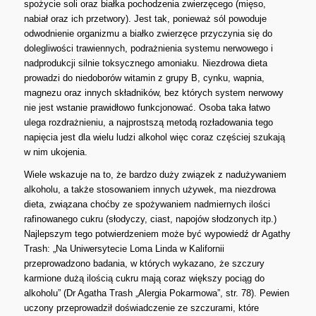
spożycie soli oraz białka pochodzenia zwierzęcego (mięso,
nabiał oraz ich przetwory). Jest tak, ponieważ sól powoduje
odwodnienie organizmu a białko zwierzęce przyczynia się do
dolegliwości trawiennych, podrażnienia systemu nerwowego i
nadprodukcji silnie toksycznego amoniaku. Niezdrowa dieta
prowadzi do niedoborów witamin z grupy B, cynku, wapnia,
magnezu oraz innych składników, bez których system nerwowy
nie jest wstanie prawidłowo funkcjonować. Osoba taka łatwo
ulega rozdrażnieniu, a najprostszą metodą rozładowania tego
napięcia jest dla wielu ludzi alkohol więc coraz częściej szukają
w nim ukojenia.
Wiele wskazuje na to, że bardzo duży związek z nadużywaniem
alkoholu, a także stosowaniem innych używek, ma niezdrowa
dieta, związana choćby ze spożywaniem nadmiernych ilości
rafinowanego cukru (słodyczy, ciast, napojów słodzonych itp.)
Najlepszym tego potwierdzeniem może być wypowiedź dr Agathy
Trash: „Na Uniwersytecie Loma Linda w Kalifornii
przeprowadzono badania, w których wykazano, że szczury
karmione dużą ilością cukru mają coraz większy pociąg do
alkoholu” (Dr Agatha Trash „Alergia Pokarmowa”, str. 78). Pewien
uczony przeprowadził doświadczenie ze szczurami, które