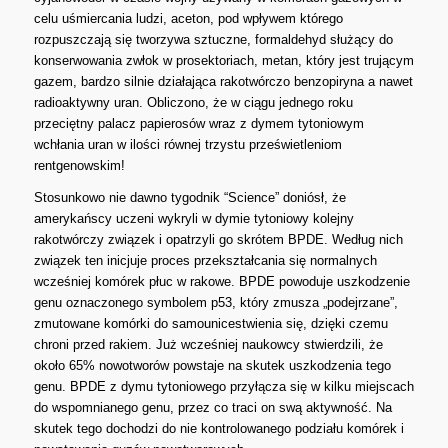
celu uśmiercania ludzi, aceton, pod wpływem którego
rozpuszczają się tworzywa sztuczne, formaldehyd służący do
konserwowania zwłok w prosektoriach, metan, który jest trującym
gazem, bardzo silnie działająca rakotwórczo benzopiryna a nawet
radioaktywny uran. Obliczono, że w ciągu jednego roku
przeciętny palacz papierosów wraz z dymem tytoniowym
wchłania uran w ilości równej trzystu prześwietleniom
rentgenowskim!
Stosunkowo nie dawno tygodnik “Science” doniósł, że
amerykańscy uczeni wykryli w dymie tytoniowy kolejny
rakotwórczy związek i opatrzyli go skrótem BPDE. Według nich
związek ten inicjuje proces przekształcania się normalnych
wcześniej komórek płuc w rakowe. BPDE powoduje uszkodzenie
genu oznaczonego symbolem p53, który zmusza „podejrzane”,
zmutowane komórki do samounicestwienia się, dzięki czemu
chroni przed rakiem. Już wcześniej naukowcy stwierdzili, że
około 65% nowotworów powstaje na skutek uszkodzenia tego
genu. BPDE z dymu tytoniowego przyłącza się w kilku miejscach
do wspomnianego genu, przez co traci on swą aktywność. Na
skutek tego dochodzi do nie kontrolowanego podziału komórek i