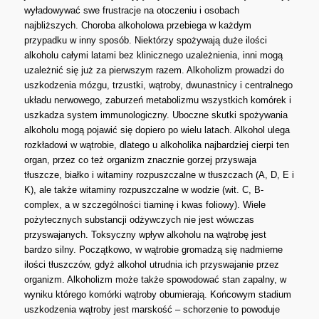
wyładowywać swe frustracje na otoczeniu i osobach
najbliższych. Choroba alkoholowa przebiega w każdym
przypadku w inny sposób. Niektórzy spożywają duże ilości
alkoholu całymi latami bez klinicznego uzależnienia, inni mogą
uzależnić się już za pierwszym razem. Alkoholizm prowadzi do
uszkodzenia mózgu, trzustki, wątroby, dwunastnicy i centralnego
układu nerwowego, zaburzeń metabolizmu wszystkich komórek i
uszkadza system immunologiczny. Uboczne skutki spożywania
alkoholu mogą pojawić się dopiero po wielu latach. Alkohol ulega
rozkładowi w wątrobie, dlatego u alkoholika najbardziej cierpi ten
organ, przez co też organizm znacznie gorzej przyswaja
tłuszcze, białko i witaminy rozpuszczalne w tłuszczach (A, D, E i
K), ale także witaminy rozpuszczalne w wodzie (wit. C, B-
complex, a w szczególności tiaminę i kwas foliowy). Wiele
pożytecznych substancji odżywczych nie jest wówczas
przyswajanych. Toksyczny wpływ alkoholu na wątrobę jest
bardzo silny. Początkowo, w wątrobie gromadzą się nadmierne
ilości tłuszczów, gdyż alkohol utrudnia ich przyswajanie przez
organizm. Alkoholizm może także spowodować stan zapalny, w
wyniku którego komórki wątroby obumierają. Końcowym stadium
uszkodzenia wątroby jest marskość – schorzenie to powoduje