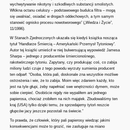
wychwytywanie nikotyny i szkodliwych substancji smolistych.
Włókna octanu celulozy – podstawowego budulca filtra – mogą
się uwalniać, osiadać w drogach oddechowych, a tym samym
stanowić ognisko procesu nowotworowego” („Wiedza i Życie”,
11/1996).
W Stanach Zjednoczonych ukazała się kiedyś książka nosząca
tytuł “Handlarze Śmiercią – Amerykański Przemysł Tytoniowy”.
Autor tej książki umieścił w niej bulwersującą wypowiedź Jamesa
Sharpa – jednego z producentów śmiercionośnego,
rakotwórczego tytoniu. Zapytany, czy produkując coś, co zabija
miliony ludzi czuje z tego powodu wyrzuty sumienia producent
ten odparł: “Osoba, która pali, doskonale zna wszystkie możliwe
ostrzeżenia i wie, że to zabija. Moim więc zdaniem każdy, kto
jest na tyle głupi, żeby napełniać swe wnętrzności dymem, może
sobie cierpieć. Osobiście nigdy nie wypaliłem ani jednego
papierosa, chociaż zrobiłem na nich majątek. Zbudowaliśmy ten
kraj (USA) tylko dzięki temu, że sprzedajemy tytoń reszcie
głupców jacy jeszcze pozostali na świecie.”
To prawda, że człowiek, który pali papierosy wiedząc jakimi
konsekwencjami może to grozić, nie zasługuje na miano