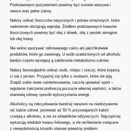
Podstawowym pożywieniem powinny być surowe warzywa i
owoce oraz pełne ziarna.
Należy unikać tłuszczów nasyconych i potraw smażonych, które
nadmiernie obciążają wątrobę. Źródłem podstawowych kwasów
tłuszczowych powinny być olej z oliwek, olej z pestek winogron
lub olej lniany.
Nie wolno spożywać rafinowanego cukru ani jakichkolwiek
produktów, które go zawierają. U osób uzależnionych od alkoholu
bardzo często występuj ą zakłócenia metabolizmu cukrów.
Należy bezwzględnie unikać osób, miejsc i rzeczy, które kojarzą
ci się z piciem. Przyjaźnij się tylko z osobami, które nie piją.
Znajdź sobie nowe zainteresowania, zacznij uprawiać sport –
regularne ćwiczenia podnoszą poczucie własnej wartości, a także
stanowią zdrowy sposób wykorzystania energii.
Alkoholicy są zdecydowanie bardziej narażeni na niedożywienie
niż ludzie zdrowi, ponieważ aż 50 % przyswajanych kalorii
czerpią z alkoholu, a nie ze składników odżywczych. Najczęściej
wykazują niedobór kwasu foliowego, a złe wchłanianie związane
z niewydolnością trzustki stanowi poważny problem.