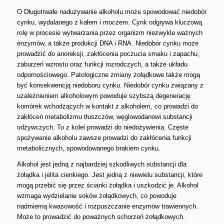
O Długotrwałe nadużywanie alkoholu może spowodować niedobór
cynku, wydalanego z kałem i moczem. Cynk odgrywa kluczową
rolę w procesie wytwarzania przez organizm niezwykle ważnych
enzymów, a także produkcji DNA i RNA. Niedobór cynku może
prowadzić do anoreksji, zakłócenia poczucia smaku i zapachu,
zaburzeń wzrostu oraz funkcji rozrodczych, a także układu
odpornościowego. Patologiczne zmiany żołądkowe także mogą
być konsekwencją niedoboru cynku. Niedobór cynku związany z
uzależnieniem alkoholowym powoduje szybszą degenerację
komórek wchodzących w kontakt z alkoholem, co prowadzi do
zakłóceń metabolizmu tłuszczów, węglowodanowi substancji
odżywczych. To z kolei prowadzi do niedożywienia. Częste
spożywanie alkoholu zawsze prowadzi do zakłócenia funkcji
metabolicznych, spowodowanego brakiem cynku.
Alkohol jest jedną z najbardziej szkodliwych substancji dla
żołądka i jelita cienkiego. Jest jedną z niewielu substancji, które
mogą przebić się przez ścianki żołądka i uszkodzić je. Alkohol
wzmaga wydzielanie soków żołądkowych, co powoduje
nadmierną kwasowość i rozpuszczanie enzymów trawiennych.
Może to prowadzić do poważnych schorzeń żołądkowych.