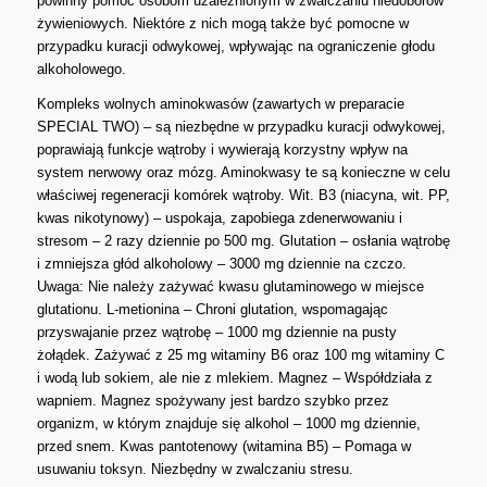
powinny pomóc osobom uzależnionym w zwalczaniu niedoborów
żywieniowych. Niektóre z nich mogą także być pomocne w
przypadku kuracji odwykowej, wpływając na ograniczenie głodu
alkoholowego.
Kompleks wolnych aminokwasów (zawartych w preparacie
SPECIAL TWO) – są niezbędne w przypadku kuracji odwykowej,
poprawiają funkcje wątroby i wywierają korzystny wpływ na
system nerwowy oraz mózg. Aminokwasy te są konieczne w celu
właściwej regeneracji komórek wątroby. Wit. B3 (niacyna, wit. PP,
kwas nikotynowy) – uspokaja, zapobiega zdenerwowaniu i
stresom – 2 razy dziennie po 500 mg. Glutation – osłania wątrobę
i zmniejsza głód alkoholowy – 3000 mg dziennie na czczo.
Uwaga: Nie należy zażywać kwasu glutaminowego w miejsce
glutationu. L-metionina – Chroni glutation, wspomagając
przyswajanie przez wątrobę – 1000 mg dziennie na pusty
żołądek. Zażywać z 25 mg witaminy B6 oraz 100 mg witaminy C
i wodą lub sokiem, ale nie z mlekiem. Magnez – Współdziała z
wapniem. Magnez spożywany jest bardzo szybko przez
organizm, w którym znajduje się alkohol – 1000 mg dziennie,
przed snem. Kwas pantotenowy (witamina B5) – Pomaga w
usuwaniu toksyn. Niezbędny w zwalczaniu stresu.