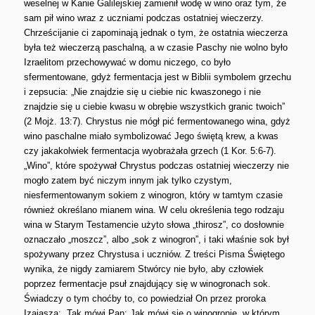
weselnej w Kanie Galilejskiej zamienił wodę w wino oraz tym, że
sam pił wino wraz z uczniami podczas ostatniej wieczerzy.
Chrześcijanie ci zapominają jednak o tym, że ostatnia wieczerza
była też wieczerzą paschalną, a w czasie Paschy nie wolno było
Izraelitom przechowywać w domu niczego, co było
sfermentowane, gdyż fermentacja jest w Biblii symbolem grzechu
i zepsucia: „Nie znajdzie się u ciebie nic kwaszonego i nie
znajdzie się u ciebie kwasu w obrębie wszystkich granic twoich”
(2 Mojż. 13:7). Chrystus nie mógł pić fermentowanego wina, gdyż
wino paschalne miało symbolizować Jego świętą krew, a kwas
czy jakakolwiek fermentacja wyobrażała grzech (1 Kor. 5:6-7).
„Wino”, które spożywał Chrystus podczas ostatniej wieczerzy nie
mogło zatem być niczym innym jak tylko czystym,
niesfermentowanym sokiem z winogron, który w tamtym czasie
również określano mianem wina. W celu określenia tego rodzaju
wina w Starym Testamencie użyto słowa „thirosz”, co dosłownie
oznaczało „moszcz”, albo „sok z winogron”, i taki właśnie sok był
spożywany przez Chrystusa i uczniów. Z treści Pisma Świętego
wynika, że nigdy zamiarem Stwórcy nie było, aby człowiek
poprzez fermentacje psuł znajdujący się w winogronach sok.
Świadczy o tym choćby to, co powiedział On przez proroka
Izajasza: „Tak mówi Pan: Jak mówi się o winogronie, w którym