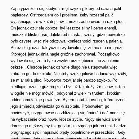
Zaprzyjaźniłem się kiedyś z mężczyzną, który od dawna palił
papierosy. Ostrzegałem go i prosiłem, żeby przestał palić
wyjaśniając, że w każdej chwili może zachorować na raka płuc.
On jednak czuł się dobrze, był jeszcze silny i pełen energii,
mieszkał blisko lasu, daleko od miasta i szosy, gdzie powietrze
było czyste, więc nie odczuwał konieczności rzucenia palenia.
Przez długi czas faktycznie wydawało się, że nic mu nie grozi.
Któregoś jednak dnia nagle groźnie zachorował. Początkowo
wydawało się, że to tylko zwykłe przeziębienie lub zapalenie
oskrzeli. Choroba jednak dziwnie długo nie ustępowała więc
zabrano go do szpitala. Niestety szczegółowe badania wykazały,
że miał raka płuc. Nowotwór rozwijał się bardzo szybko. Po
niedługim czasie guz na płucu był już tak duży, że człowiek ten
w ogóle nie mógł mówić i oddychał z wielkim trudem, krótkimi
oddechami łapiąc powietrze. Byłem ostatnią osobą, która przed
jego śmiercią odwiedziła go w szpitalu. Próbowałem go
pocieszyć, przygotować na zbliżającą się śmierć i dać nadzieję
na wybaczenie oraz nowe, lepsze życie. Nigdy nie widziałem
dorosłego mężczyzny tak gorzko płaczącego jak on i tak bardzo
pragnącego żyć i naprawić błędy popełnione w przeszłości. Gdy
następnego dnia przyszedłem ponownie odwiedzić go w szpitalu,