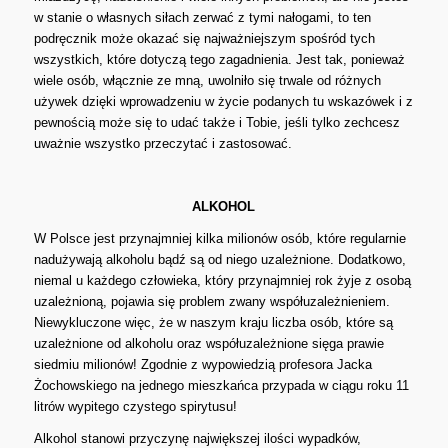
w stanie o własnych siłach zerwać z tymi nałogami, to ten
podręcznik może okazać się najważniejszym spośród tych
wszystkich, które dotyczą tego zagadnienia. Jest tak, ponieważ
wiele osób, włącznie ze mną, uwolniło się trwale od różnych
używek dzięki wprowadzeniu w życie podanych tu wskazówek i z
pewnością może się to udać także i Tobie, jeśli tylko zechcesz
uważnie wszystko przeczytać i zastosować.
ALKOHOL
W Polsce jest przynajmniej kilka milionów osób, które regularnie
nadużywają alkoholu bądź są od niego uzależnione. Dodatkowo,
niemal u każdego człowieka, który przynajmniej rok żyje z osobą
uzależnioną, pojawia się problem zwany współuzależnieniem.
Niewykluczone więc, że w naszym kraju liczba osób, które są
uzależnione od alkoholu oraz współuzależnione sięga prawie
siedmiu milionów! Zgodnie z wypowiedzią profesora Jacka
Żochowskiego na jednego mieszkańca przypada w ciągu roku 11
litrów wypitego czystego spirytusu!
Alkohol stanowi przyczynę największej ilości wypadków,