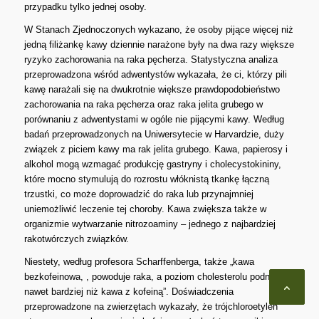
przypadku tylko jednej osoby.
W Stanach Zjednoczonych wykazano, że osoby pijące więcej niż
jedną filiżankę kawy dziennie narażone były na dwa razy większe
ryzyko zachorowania na raka pęcherza. Statystyczna analiza
przeprowadzona wśród adwentystów wykazała, że ci, którzy pili
kawę narażali się na dwukrotnie większe prawdopodobieństwo
zachorowania na raka pęcherza oraz raka jelita grubego w
porównaniu z adwentystami w ogóle nie pijącymi kawy. Według
badań przeprowadzonych na Uniwersytecie w Harvardzie, duży
związek z piciem kawy ma rak jelita grubego. Kawa, papierosy i
alkohol mogą wzmagać produkcję gastryny i cholecystokininy,
które mocno stymulują do rozrostu włóknistą tkankę łączną
trzustki, co może doprowadzić do raka lub przynajmniej
uniemożliwić leczenie tej choroby. Kawa zwiększa także w
organizmie wytwarzanie nitrozoaminy – jednego z najbardziej
rakotwórczych związków.
Niestety, według profesora Scharffenberga, także „kawa
bezkofeinowa, , powoduje raka, a poziom cholesterolu podnosi
nawet bardziej niż kawa z kofeiną”. Doświadczenia
przeprowadzone na zwierzętach wykazały, że trójchloroetylen