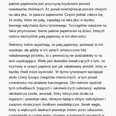
palenie papierosów jest przyczyną trzydziestu procent
nowotworów złośliwych. Aż ponad osiemdziesiąt procent chorych
na raka płuc, to palacze papierosów. Często jednak zdarza się,
że osoby, które nie palą, zapadają na raka płuc w wyniku
biernego wdychania dymu tytoniowego. Szczególnie narażone na
takie przymusowe, bierne palenie papierosów są dzieci, których
rodzice bezmyślnie palą papierosy w ich obecności.
Niektórzy ludzie wyjaśniają, że palą papierosy, ponieważ to ich
uspokaja, ale gdyby w ich ustach umieszczono lufę
naładowanego pistoletu, to z pewnością nie podziałałoby to na
nich uspokajająco. Wiele jest dowodów świadczących o tym, że
trzymany w ustach papieros jest jak naładowany pistolet, który w
każdej chwili może wystrzelić. W dymie tytoniowym występuje
około cztery tysiące związków chemicznych, w tym ponad
czterdzieści ma działanie karcinogenne. Oto niektóre spośród
tych szkodliwych, trujących i rakotwórczych substancji: wybitnie
rakotwórcza smoła, amoniak, który toksycznie działa na
organizm i powoduje raka, nikotyna będąca silnym narkotykiem i
zarazem skutecznym środkiem owadobójczym, tlenek węgla,
który w większych dawkach powoduje śmierć przez uduszenie,
cyjanowodór w czasie wojny używany w komorach gazowych w