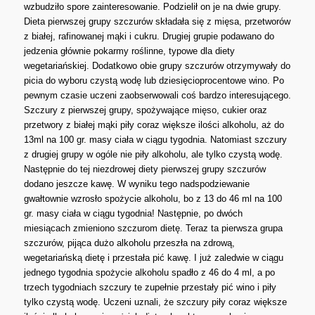
wzbudziło spore zainteresowanie. Podzielił on je na dwie grupy.
Dieta pierwszej grupy szczurów składała się z mięsa, przetworów
z białej, rafinowanej mąki i cukru. Drugiej grupie podawano do
jedzenia głównie pokarmy roślinne, typowe dla diety
wegetariańskiej. Dodatkowo obie grupy szczurów otrzymywały do
picia do wyboru czystą wodę lub dziesięcioprocentowe wino. Po
pewnym czasie uczeni zaobserwowali coś bardzo interesującego.
Szczury z pierwszej grupy, spożywające mięso, cukier oraz
przetwory z białej mąki piły coraz większe ilości alkoholu, aż do
13ml na 100 gr. masy ciała w ciągu tygodnia. Natomiast szczury
z drugiej grupy w ogóle nie piły alkoholu, ale tylko czystą wodę.
Następnie do tej niezdrowej diety pierwszej grupy szczurów
dodano jeszcze kawę. W wyniku tego nadspodziewanie
gwałtownie wzrosło spożycie alkoholu, bo z 13 do 46 ml na 100
gr. masy ciała w ciągu tygodnia! Następnie, po dwóch
miesiącach zmieniono szczurom dietę. Teraz ta pierwsza grupa
szczurów, pijąca dużo alkoholu przeszła na zdrową,
wegetariańską dietę i przestała pić kawę. I już zaledwie w ciągu
jednego tygodnia spożycie alkoholu spadło z 46 do 4 ml, a po
trzech tygodniach szczury te zupełnie przestały pić wino i piły
tylko czystą wodę. Uczeni uznali, że szczury piły coraz większe