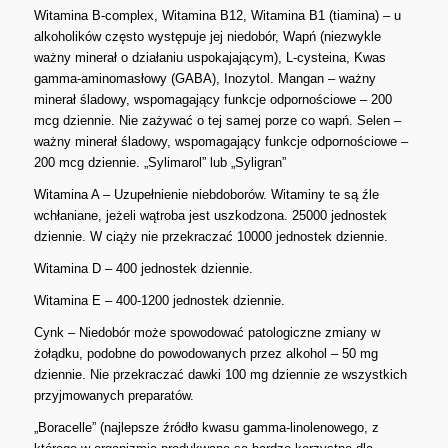
Witamina B-complex, Witamina B12, Witamina B1 (tiamina) – u
alkoholików często występuje jej niedobór, Wapń (niezwykle
ważny minerał o działaniu uspokajającym), L-cysteina, Kwas
gamma-aminomasłowy (GABA), Inozytol. Mangan – ważny
minerał śladowy, wspomagający funkcje odpornościowe – 200
mcg dziennie. Nie zażywać o tej samej porze co wapń. Selen –
ważny minerał śladowy, wspomagający funkcje odpornościowe –
200 mcg dziennie. „Sylimarol” lub „Syligran”
Witamina A – Uzupełnienie niebdoborów. Witaminy te są źle
wchłaniane, jeżeli wątroba jest uszkodzona. 25000 jednostek
dziennie. W ciąży nie przekraczać 10000 jednostek dziennie.
Witamina D – 400 jednostek dziennie.
Witamina E – 400-1200 jednostek dziennie.
Cynk – Niedobór może spowodować patologiczne zmiany w
żołądku, podobne do powodowanych przez alkohol – 50 mg
dziennie. Nie przekraczać dawki 100 mg dziennie ze wszystkich
przyjmowanych preparatów.
„Boracelle” (najlepsze źródło kwasu gamma-linolenowego, z