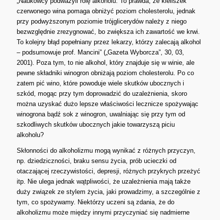
„Naukowcy podważyli rolę alkoholu. To prawda, że kieliszek
czerwonego wina pomaga obniżyć poziom cholesterolu, jednak
przy podwyższonym poziomie trójglicerydów należy z niego
bezwzględnie zrezygnować, bo zwiększa ich zawartość we krwi.
To kolejny błąd popełniany przez lekarzy, którzy zalecają alkohol
– podsumowuje prof. Mancini” („Gazeta Wyborcza”, 30, 03,
2001). Poza tym, to nie alkohol, który znajduje się w winie, ale
pewne składniki winogron obniżają poziom cholesterolu. Po co
zatem pić wino, które powoduje wiele skutków ubocznych i
szkód, mogąc przy tym doprowadzić do uzależnienia, skoro
można uzyskać dużo lepsze właściwości lecznicze spożywając
winogrona bądź sok z winogron, uwalniając się przy tym od
szkodliwych skutków ubocznych jakie towarzyszą piciu
alkoholu?
Skłonności do alkoholizmu mogą wynikać z różnych przyczyn,
np. dziedziczności, braku sensu życia, prób ucieczki od
otaczającej rzeczywistości, depresji, różnych przykrych przeżyć
itp. Nie ulega jednak wątpliwości, że uzależnienia mają także
duży związek ze stylem życia, jaki prowadzimy, a szczególnie z
tym, co spożywamy. Niektórzy uczeni są zdania, że do
alkoholizmu może między innymi przyczyniać się nadmierne