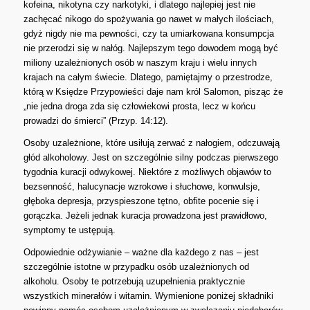
kofeina, nikotyna czy narkotyki, i dlatego najlepiej jest nie
zachęcać nikogo do spożywania go nawet w małych ilościach,
gdyż nigdy nie ma pewności, czy ta umiarkowana konsumpcja
nie przerodzi się w nałóg. Najlepszym tego dowodem mogą być
miliony uzależnionych osób w naszym kraju i wielu innych
krajach na całym świecie. Dlatego, pamiętajmy o przestrodze,
którą w Księdze Przypowieści daje nam król Salomon, pisząc że
„nie jedna droga zda się człowiekowi prosta, lecz w końcu
prowadzi do śmierci” (Przyp. 14:12).
Osoby uzależnione, które usiłują zerwać z nałogiem, odczuwają
głód alkoholowy. Jest on szczególnie silny podczas pierwszego
tygodnia kuracji odwykowej. Niektóre z możliwych objawów to
bezsenność, halucynacje wzrokowe i słuchowe, konwulsje,
głęboka depresja, przyspieszone tętno, obfite pocenie się i
gorączka. Jeżeli jednak kuracja prowadzona jest prawidłowo,
symptomy te ustępują.
Odpowiednie odżywianie – ważne dla każdego z nas – jest
szczególnie istotne w przypadku osób uzależnionych od
alkoholu. Osoby te potrzebują uzupełnienia praktycznie
wszystkich minerałów i witamin. Wymienione poniżej składniki