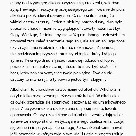
osoby nadużywające alkoholu wyrządzają otoczeniu, w którym
żyją. Pewnego mężczyznę przejawiającego zamiłowanie do picia
alkoholu prześladował dziwny sen. Często śniło mu się, że
widział cztery szczury. Jeden z nich był bardzo tłusty, dwa były
strasznie chude i mizernie wyglądające, czwarty natomiast był
ślepy. Wiedząc, że takie sny nie wróżą nic dobrego, człowiek ten
próbował zrozumieć znaczenie tego snu, ale ani on ani jego żona
czy znajomi nie wiedzieli, co to może oznaczać. Z pomocą
niespodziewanie przyszedł mu mały chłopiec, który był jego
synem. Pewnego dnia, słysząc rozmowę rodziców chłopiec
powiedział: Ten gruby szczur, tatusiu, to musi być właściciel
baru, który zabiera wszystkie twoje pieniądze. Dwa chude
szczury to mama i ja, a ty pewnie jesteś tym ślepym…
Alkoholizm to chorobliwe uzależnienie od alkoholu. Alkoholizm
dotyka kilka razy częściej mężczyzn niż kobiet. W alkoholika
człowiek przeradza się stopniowo, zaczynając od umiarkowanego
picia. Z upływem czasu uzależnienie staje się niemożliwe do
opanowania. Osoby uzależnione od alkoholu często zdają sobie
sprawę ze swego stanu i wstydzą się swego uzależnienia, czują
się winne i nie przyznają się do tego, że są alkoholikami, nawet
jeśli otoczenie w którym żyją o tym wie. Ludzie ci często usiłują