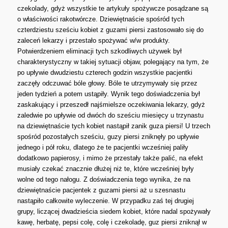
czekolady, gdyż wszystkie te artykuły spożywcze posądzane są
o właściwości rakotwórcze. Dziewiętnaście spośród tych
czterdziestu sześciu kobiet z guzami piersi zastosowało się do
zaleceń lekarzy i przestało spożywać w/w produkty.
Potwierdzeniem eliminacji tych szkodliwych używek był
charakterystyczny w takiej sytuacji objaw, polegający na tym, że
po upływie dwudziestu czterech godzin wszystkie pacjentki
zaczęły odczuwać bóle głowy. Bóle te utrzymywały się przez
jeden tydzień a potem ustąpiły. Wynik tego doświadczenia był
zaskakujący i przeszedł najśmielsze oczekiwania lekarzy, gdyż
zaledwie po upływie od dwóch do sześciu miesięcy u trzynastu
na dziewiętnaście tych kobiet nastąpił zanik guza piersi! U trzech
spośród pozostałych sześciu, guzy piersi zniknęły po upływie
jednego i pół roku, dlatego że te pacjentki wcześniej paliły
dodatkowo papierosy, i mimo że przestały także palić, na efekt
musiały czekać znacznie dłużej niż te, które wcześniej były
wolne od tego nałogu. Z doświadczenia tego wynika, że na
dziewiętnaście pacjentek z guzami piersi aż u szesnastu
nastąpiło całkowite wyleczenie. W przypadku zaś tej drugiej
grupy, liczącej dwadzieścia siedem kobiet, które nadal spożywały
kawę, herbatę, pepsi colę, colę i czekoladę, guz piersi zniknął w