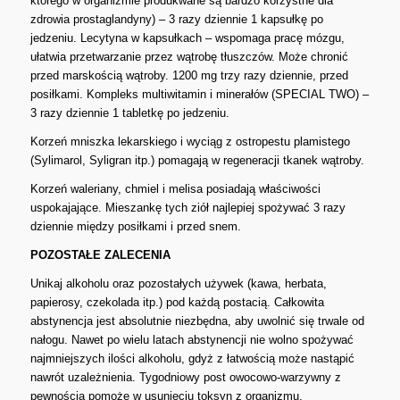
którego w organizmie produkwane są bardzo korzystne dla
zdrowia prostaglandyny) – 3 razy dziennie 1 kapsułkę po
jedzeniu. Lecytyna w kapsułkach – wspomaga pracę mózgu,
ułatwia przetwarzanie przez wątrobę tłuszczów. Może chronić
przed marskością wątroby. 1200 mg trzy razy dziennie, przed
posiłkami. Kompleks multiwitamin i minerałów (SPECIAL TWO) –
3 razy dziennie 1 tabletkę po jedzeniu.
Korzeń mniszka lekarskiego i wyciąg z ostropestu plamistego
(Sylimarol, Syligran itp.) pomagają w regeneracji tkanek wątroby.
Korzeń waleriany, chmiel i melisa posiadają właściwości
uspokajające. Mieszankę tych ziół najlepiej spożywać 3 razy
dziennie między posiłkami i przed snem.
POZOSTAŁE ZALECENIA
Unikaj alkoholu oraz pozostałych używek (kawa, herbata,
papierosy, czekolada itp.) pod każdą postacią. Całkowita
abstynencja jest absolutnie niezbędna, aby uwolnić się trwale od
nałogu. Nawet po wielu latach abstynencji nie wolno spożywać
najmniejszych ilości alkoholu, gdyż z łatwością może nastąpić
nawrót uzależnienia. Tygodniowy post owocowo-warzywny z
pewnością pomoże w usunięciu toksyn z organizmu.