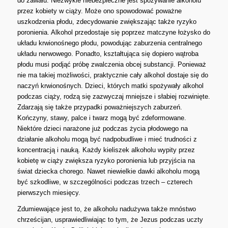
do zawału. Niezwykle niebezpieczne jest spożywanie alkoholu
przez kobiety w ciąży. Może ono spowodować poważne
uszkodzenia płodu, zdecydowanie zwiększając także ryzyko
poronienia. Alkohol przedostaje się poprzez matczyne łożysko do
układu krwionośnego płodu, powodując zaburzenia centralnego
układu nerwowego. Ponadto, kształtująca się dopiero wątroba
płodu musi podjąć próbę zwalczenia obcej substancji. Ponieważ
nie ma takiej możliwości, praktycznie cały alkohol dostaje się do
naczyń krwionośnych. Dzieci, których matki spożywały alkohol
podczas ciąży, rodzą się zazwyczaj mniejsze i słabiej rozwinięte.
Zdarzają się także przypadki poważniejszych zaburzeń.
Kończyny, stawy, palce i twarz mogą być zdeformowane.
Niektóre dzieci narażone już podczas życia płodowego na
działanie alkoholu mogą być nadpobudliwe i mieć trudności z
koncentracją i nauką. Każdy kieliszek alkoholu wypity przez
kobietę w ciąży zwiększa ryzyko poronienia lub przyjścia na
świat dziecka chorego. Nawet niewielkie dawki alkoholu mogą
być szkodliwe, w szczególności podczas trzech – czterech
pierwszych miesięcy.
Zdumiewające jest to, że alkoholu nadużywa także mnóstwo
chrześcijan, usprawiedliwiając to tym, że Jezus podczas uczty