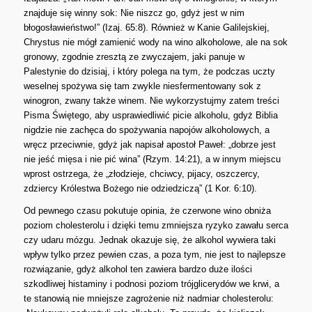
znajduje się winny sok: Nie niszcz go, gdyż jest w nim
błogosławieństwo!” (Izaj. 65:8). Również w Kanie Galilejskiej,
Chrystus nie mógł zamienić wody na wino alkoholowe, ale na sok
gronowy, zgodnie zresztą ze zwyczajem, jaki panuje w
Palestynie do dzisiaj, i który polega na tym, że podczas uczty
weselnej spożywa się tam zwykle niesfermentowany sok z
winogron, zwany także winem. Nie wykorzystujmy zatem treści
Pisma Świętego, aby usprawiedliwić picie alkoholu, gdyż Biblia
nigdzie nie zachęca do spożywania napojów alkoholowych, a
wręcz przeciwnie, gdyż jak napisał apostoł Paweł: „dobrze jest
nie jeść mięsa i nie pić wina” (Rzym. 14:21), a w innym miejscu
wprost ostrzega, że „złodzieje, chciwcy, pijacy, oszczercy,
zdziercy Królestwa Bożego nie odziedziczą” (1 Kor. 6:10).
Od pewnego czasu pokutuje opinia, że czerwone wino obniża
poziom cholesterolu i dzięki temu zmniejsza ryzyko zawału serca
czy udaru mózgu. Jednak okazuje się, że alkohol wywiera taki
wpływ tylko przez pewien czas, a poza tym, nie jest to najlepsze
rozwiązanie, gdyż alkohol ten zawiera bardzo duże ilości
szkodliwej histaminy i podnosi poziom trójglicerydów we krwi, a
te stanowią nie mniejsze zagrożenie niż nadmiar cholesterolu: