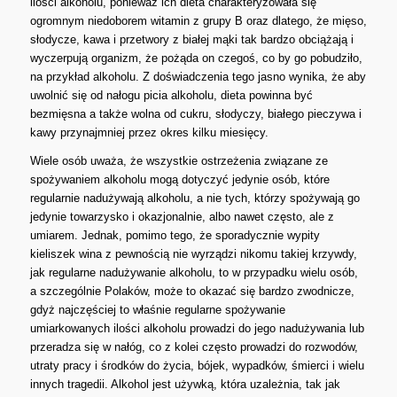
ilości alkoholu, ponieważ ich dieta charakteryzowała się
ogromnym niedoborem witamin z grupy B oraz dlatego, że mięso,
słodycze, kawa i przetwory z białej mąki tak bardzo obciążają i
wyczerpują organizm, że pożąda on czegoś, co by go pobudziło,
na przykład alkoholu. Z doświadczenia tego jasno wynika, że aby
uwolnić się od nałogu picia alkoholu, dieta powinna być
bezmięsna a także wolna od cukru, słodyczy, białego pieczywa i
kawy przynajmniej przez okres kilku miesięcy.
Wiele osób uważa, że wszystkie ostrzeżenia związane ze
spożywaniem alkoholu mogą dotyczyć jedynie osób, które
regularnie nadużywają alkoholu, a nie tych, którzy spożywają go
jedynie towarzysko i okazjonalnie, albo nawet często, ale z
umiarem. Jednak, pomimo tego, że sporadycznie wypity
kieliszek wina z pewnością nie wyrządzi nikomu takiej krzywdy,
jak regularne nadużywanie alkoholu, to w przypadku wielu osób,
a szczególnie Polaków, może to okazać się bardzo zwodnicze,
gdyż najczęściej to właśnie regularne spożywanie
umiarkowanych ilości alkoholu prowadzi do jego nadużywania lub
przeradza się w nałóg, co z kolei często prowadzi do rozwodów,
utraty pracy i środków do życia, bójek, wypadków, śmierci i wielu
innych tragedii. Alkohol jest używką, która uzależnia, tak jak