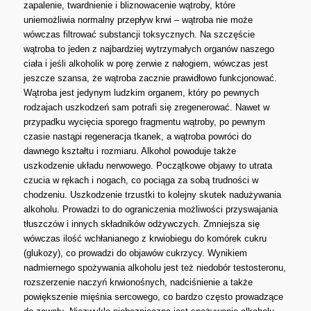
zapalenie, twardnienie i bliznowacenie wątroby, które
uniemożliwia normalny przepływ krwi – wątroba nie może
wówczas filtrować substancji toksycznych. Na szczęście
wątroba to jeden z najbardziej wytrzymałych organów naszego
ciała i jeśli alkoholik w porę zerwie z nałogiem, wówczas jest
jeszcze szansa, że wątroba zacznie prawidłowo funkcjonować.
Wątroba jest jedynym ludzkim organem, który po pewnych
rodzajach uszkodzeń sam potrafi się zregenerować. Nawet w
przypadku wycięcia sporego fragmentu wątroby, po pewnym
czasie nastąpi regeneracja tkanek, a wątroba powróci do
dawnego kształtu i rozmiaru. Alkohol powoduje także
uszkodzenie układu nerwowego. Początkowe objawy to utrata
czucia w rękach i nogach, co pociąga za sobą trudności w
chodzeniu. Uszkodzenie trzustki to kolejny skutek nadużywania
alkoholu. Prowadzi to do ograniczenia możliwości przyswajania
tłuszczów i innych składników odżywczych. Zmniejsza się
wówczas ilość wchłanianego z krwiobiegu do komórek cukru
(glukozy), co prowadzi do objawów cukrzycy. Wynikiem
nadmiernego spożywania alkoholu jest też niedobór testosteronu,
rozszerzenie naczyń krwionośnych, nadciśnienie a także
powiększenie mięśnia sercowego, co bardzo często prowadzące