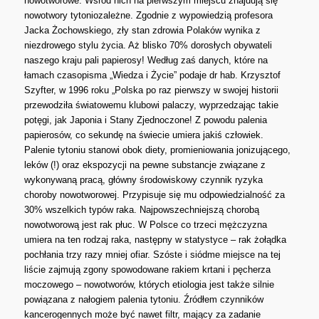
nowotworowe. Wśród nich na pierwszym miejscu znajdują się
nowotwory tytoniozależne. Zgodnie z wypowiedzią profesora
Jacka Żochowskiego, zły stan zdrowia Polaków wynika z
niezdrowego stylu życia. Aż blisko 70% dorosłych obywateli
naszego kraju pali papierosy! Według zaś danych, które na
łamach czasopisma „Wiedza i Życie” podaje dr hab. Krzysztof
Szyfter, w 1996 roku „Polska po raz pierwszy w swojej historii
przewodziła światowemu klubowi palaczy, wyprzedzając takie
potęgi, jak Japonia i Stany Zjednoczone! Z powodu palenia
papierosów, co sekundę na świecie umiera jakiś człowiek.
Palenie tytoniu stanowi obok diety, promieniowania jonizującego,
leków (!) oraz ekspozycji na pewne substancje związane z
wykonywaną pracą, główny środowiskowy czynnik ryzyka
choroby nowotworowej. Przypisuje się mu odpowiedzialność za
30% wszelkich typów raka. Najpowszechniejszą chorobą
nowotworową jest rak płuc. W Polsce co trzeci mężczyzna
umiera na ten rodzaj raka, następny w statystyce – rak żołądka
pochłania trzy razy mniej ofiar. Szóste i siódme miejsce na tej
liście zajmują zgony spowodowane rakiem krtani i pęcherza
moczowego – nowotworów, których etiologia jest także silnie
powiązana z nałogiem palenia tytoniu. Źródłem czynników
kancerogennych może być nawet filtr, mający za zadanie