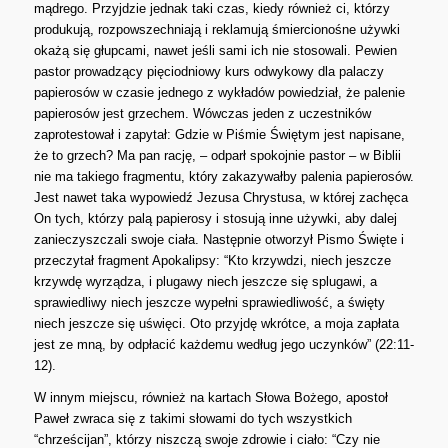
mądrego. Przyjdzie jednak taki czas, kiedy również ci, którzy
produkują, rozpowszechniają i reklamują śmiercionośne używki
okażą się głupcami, nawet jeśli sami ich nie stosowali. Pewien
pastor prowadzący pięciodniowy kurs odwykowy dla palaczy
papierosów w czasie jednego z wykładów powiedział, że palenie
papierosów jest grzechem. Wówczas jeden z uczestników
zaprotestował i zapytał: Gdzie w Piśmie Świętym jest napisane,
że to grzech? Ma pan rację, – odparł spokojnie pastor – w Biblii
nie ma takiego fragmentu, który zakazywałby palenia papierosów.
Jest nawet taka wypowiedź Jezusa Chrystusa, w której zachęca
On tych, którzy palą papierosy i stosują inne używki, aby dalej
zanieczyszczali swoje ciała. Następnie otworzył Pismo Święte i
przeczytał fragment Apokalipsy: “Kto krzywdzi, niech jeszcze
krzywdę wyrządza, i plugawy niech jeszcze się splugawi, a
sprawiedliwy niech jeszcze wypełni sprawiedliwość, a święty
niech jeszcze się uświęci. Oto przyjdę wkrótce, a moja zapłata
jest ze mną, by odpłacić każdemu według jego uczynków” (22:11-
12).
W innym miejscu, również na kartach Słowa Bożego, apostoł
Paweł zwraca się z takimi słowami do tych wszystkich
“chrześcijan”, którzy niszczą swoje zdrowie i ciało: “Czy nie