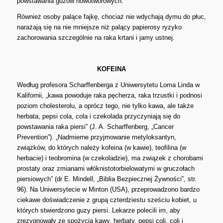
powstawania guzów nowotworowych.
Również osoby palące fajkę, chociaż nie wdychają dymu do płuc,
narażają się na nie mniejsze niż palący papierosy ryzyko
zachorowania szczególnie na raka krtani i jamy ustnej.
KOFEINA
Według profesora Scharffenberga z Uniwersytetu Loma Linda w
Kalifornii, „kawa powoduje raka pęcherza, raka trzustki i podnosi
poziom cholesterolu, a oprócz tego, nie tylko kawa, ale także
herbata, pepsi cola, cola i czekolada przyczyniają się do
powstawania raka piersi” (J. A. Scharffenberg, „Cancer
Prevention”). „Nadmierne przyjmowanie metyloksantyn,
związków, do których należy kofeina (w kawie), teofilina (w
herbacie) i teobromina (w czekoladzie), ma związek z chorobami
prostaty oraz zmianami włóknistotorbielowatymi w gruczołach
piersiowych” (dr E. Mindell, „Biblia Bezpiecznej Żywności”, str.
96). Na Uniwersytecie w Minton (USA), przeprowadzono bardzo
ciekawe doświadczenie z grupą czterdziestu sześciu kobiet, u
których stwierdzono guzy piersi. Lekarze polecili im, aby
zrezygnowały ze spożycia kawy, herbaty, pepsi coli, coli i