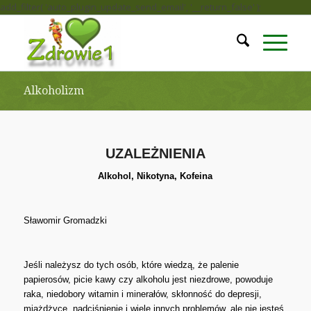
add_filter( 'auto_plugin_update_send_email', '__return_false' );
Alkoholizm
UZALEŻNIENIA
Alkohol, Nikotyna, Kofeina
Sławomir Gromadzki
Jeśli należysz do tych osób, które wiedzą, że palenie
papierosów, picie kawy czy alkoholu jest niezdrowe, powoduje
raka, niedobory witamin i minerałów, skłonność do depresji,
miażdżycę, nadciśnienie i wiele innych problemów, ale nie jesteś