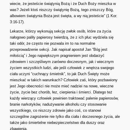
wiecie, że jesteście świątynią Bożą i że Duch Boży mieszka w
was? Jeżeli ktoś niszczy świątynię Bożą, tego zniszczy Bóg,
albowiem świątynia Boża jest święta, a wy nią jesteście” (1 Kor.
3:16-17).
Lekarze, którzy wykonują sekcję zwłok osób, które za życia
nałogowo paliły papierosy twierdzą, że z ich płuc wydziela się
taki odór, że często nie pozwala im to na normalne
przeprowadzenie sekcji. Jak napisał apostoł Jan “Bóg jest
miłością” i Jego największym pragnieniem jest obdarzyć
zdrowiem i szczęśliwym zarówno doczesnym, jak i wiecznym
życiem wszystkich ludzi, ale jeśli człowiek z wnętrza swojego
ciała uczyni “cuchnący śmietnik”, to jak Duch Święty może
mieszkać w takich warunkach? Człowiek zaś, który pozbawiony
jest Jego obecności nie może mieć nadziei na nowe, wieczne
życie, życie bez chorób, łez, cierpienia i śmierci. Dlatego też
każdy wierzący człowiek powinien traktować palenie papierosów,
branie narkotyków, nadużywanie alkoholu czy stosowanie
wszystkiego, co niszczy zdrowie jako coś, co stanowi
szczególne zagrożenie nie tylko dla ciała i doczesnego życia, ale
także jako śmiertelne niebezpieczeństwo dla duszy oraz
zbawienia.