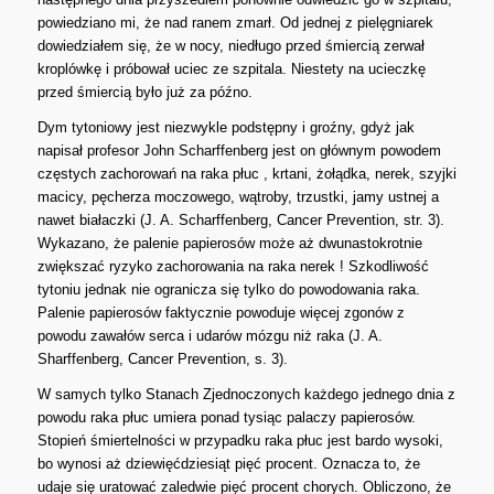
powiedziano mi, że nad ranem zmarł. Od jednej z pielęgniarek
dowiedziałem się, że w nocy, niedługo przed śmiercią zerwał
kroplówkę i próbował uciec ze szpitala. Niestety na ucieczkę
przed śmiercią było już za późno.
Dym tytoniowy jest niezwykle podstępny i groźny, gdyż jak
napisał profesor John Scharffenberg jest on głównym powodem
częstych zachorowań na raka płuc , krtani, żołądka, nerek, szyjki
macicy, pęcherza moczowego, wątroby, trzustki, jamy ustnej a
nawet białaczki (J. A. Scharffenberg, Cancer Prevention, str. 3).
Wykazano, że palenie papierosów może aż dwunastokrotnie
zwiększać ryzyko zachorowania na raka nerek ! Szkodliwość
tytoniu jednak nie ogranicza się tylko do powodowania raka.
Palenie papierosów faktycznie powoduje więcej zgonów z
powodu zawałów serca i udarów mózgu niż raka (J. A.
Sharffenberg, Cancer Prevention, s. 3).
W samych tylko Stanach Zjednoczonych każdego jednego dnia z
powodu raka płuc umiera ponad tysiąc palaczy papierosów.
Stopień śmiertelności w przypadku raka płuc jest bardo wysoki,
bo wynosi aż dziewięćdziesiąt pięć procent. Oznacza to, że
udaje się uratować zaledwie pięć procent chorych. Obliczono, że