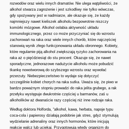
rozwodów oraz wielu innych dramatów. Nie ulega wątpliwości, że
alkohol stwarza zagrożenie i jest szkodliwy nie tylko wówczas,
gdy spożywany jest w nadmiarze, ale okazuje się, że każdy
najmniejszy nawet kieliszek alkoholu bezpowrotnie niszczy
komórki mózgowe. Alkohol osłabia aktywność układu
immunologicznego, przez co może przyczyniać się do wzrostu
zachorowań na raka oraz wiele innych chorób, które najczęściej
stanowią wynik złego funkcjonowania układu obronnego. Kobiety,
które regularnie piją alkohol zwiększają ryzyko zachorowania na
raka aż o pięćdziesiąt do stu procent. Okazuje się, że nawet
sporadyczne, jednorazowe nadużycie alkoholu może pobudzić
tkankę nowotworową do szybszego wzrostu oraz wywołać
przerzuty. Niebezpieczeństwo to wydaje się dotyczyć
szczególnie kobiet chorych na raka sutka. Uważa się, że piwo w
bardzo poważnym stopniu prowadzi do raka jelita grubego, a rak
przełyku występuje dwukrotnie częściej u barmanów, zaś u
alkoholików aż dwanaście razy częściej niż inne rodzaje raka.
Według doktora Holforda, “alkohol, kawa, herbata, napoje typu
coca-cola i papierosy działają podobnie jak stres, gdyż stymulują
wydzielanie adrenaliny oraz innych hormonów, które inicjują
reakcję walcz lub uciekaj. Przygotowują wtedy organizm do